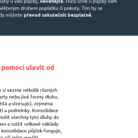
nány u vaší půjčky,
neváhejte
. Nižší úrok u půjčky vám
 některým druhem poplatku či pokuty. Tím by se
 kdy můžete
převod uskutečnit bezplatně
.
 pomoci ulevit od
dy si vezme několik různých
karty nebo jiné formy dluhu.
tá a stresující, zejména
ti a podmínky. Konsolidace
notit všechny tyto dluhy do
vu a snížit celkové náklady
k konsolidace půjček funguje,
 při jejím využití.