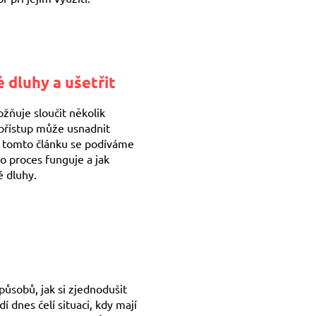
é dluhy a ušetřit
ožňuje sloučit několik
 přístup může usnadnit
 V tomto článku se podíváme
o proces funguje a jak
 dluhy.
působů, jak si zjednodušit
í dnes čelí situaci, kdy mají