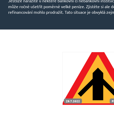
Jestliže narazíte u některé bankovní či nebankovní institu
může ročně ušetřit poměrně velké peníze. Zjistěte si ale 
refinancování mohlo prodražit. Tato situace je obvyklá zej
29.7.2022
F