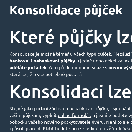
Konsolidace půjček
Které půjčky l
Konsolidace je možná téměř u všech typů půjček. Nezálež
bankovní i nebankovní půjčky
u jedné nebo několika instit
uděláte pořádek
. A to půjde mnohem snáze s
novou výš
která se již o vše potřebné postará.
Konsolidaci lze
Stejně jako podání žádosti o nebankovní půjčku, i sjednán
vašim půjčkám, vyplnit
online formulář
, a jakmile budete v
pobočku vašeho nového poskytovatele úvěru. Není to ale be
způsob placení. Platit budete pouze jedinému věřiteli. Vše