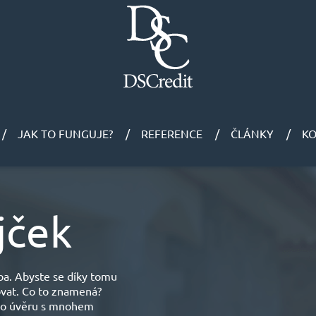
JAK TO FUNGUJE?
REFERENCE
ČLÁNKY
K
jček
yba. Abyste se díky tomu
ovat. Co to znamená?
ného úvěru s mnohem