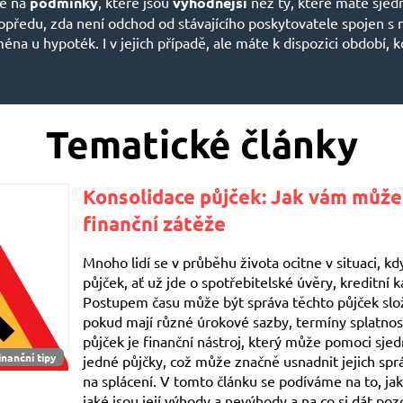
ce na
podmínky
, které jsou
výhodnější
než ty, které máte sjed
dopředu, zda není odchod od stávajícího poskytovatele spojen s
ména u hypoték. I v jejich případě, ale máte k dispozici období,
Tematické články
Konsolidace půjček: Jak vám může
finanční zátěže
Mnoho lidí se v průběhu života ocitne v situaci, k
půjček, ať už jde o spotřebitelské úvěry, kreditní 
Postupem času může být správa těchto půjček složi
pokud mají různé úrokové sazby, termíny splatnos
půjček je finanční nástroj, který může pomoci sjed
inanční tipy
jedné půjčky, což může značně usnadnit jejich sprá
na splácení. V tomto článku se podíváme na to, ja
jaké jsou její výhody a nevýhody a na co si dát pozor