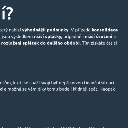
í?
terý nabízí
výhodnější podmínky
. V případě
konsolidace
h jsou výsledkem
nižší splátky,
případně i
nižší úročení
a
i
rozložení splátek do delšího období
. Tím získáte čas si
ům, kteří se snaží svoji byť nepříznivou finanční situaci
ed
a možná se vám díky tomu bude i klidněji spát. Naopak