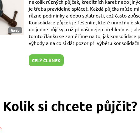
několik různých půjček, kreditních karet nebo jiný
je třeba pravidelně splácet. Každá půjčka může mí
různé podmínky a dobu splatnosti, což často způs
Konsolidace půjček je řešením, které umožňuje sl
do jedné půjčky, což přináší nejen přehlednost, ale
Rady
tomto článku se zaměříme na to, jak konsolidace pů
výhody a na co si dát pozor při výběru konsolidačn
CELÝ ČLÁNEK
Kolik si chcete půjčit?
: