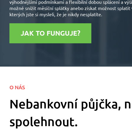
výhodnějšími podmínkami a flexibilní dobou splácení a výší
možné snížit měsíční splátky anebo získat možnost splatit
kterých jste si mysleli, že je nikdy nesplatíte.
JAK TO FUNGUJE?
O NÁS
Nebankovní půjčka, n
spolehnout.