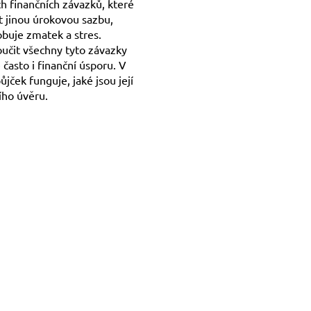
ch finančních závazků, které
t jinou úrokovou sazbu,
obuje zmatek a stres.
oučit všechny tyto závazky
 často i finanční úsporu. V
jček funguje, jaké jsou její
ího úvěru.