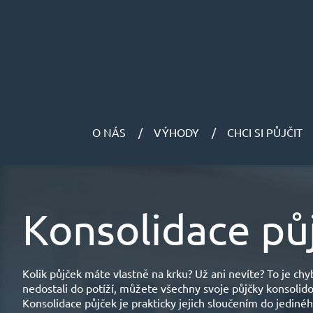
O NÁS
VÝHODY
CHCI SI PŮJČIT
Konsolidace pů
Kolik půjček máte vlastně na krku? Už ani nevíte? To je ch
nedostali do potíží, můžete všechny svoje půjčky konsolid
Konsolidace půjček je prakticky jejich sloučením do jedi