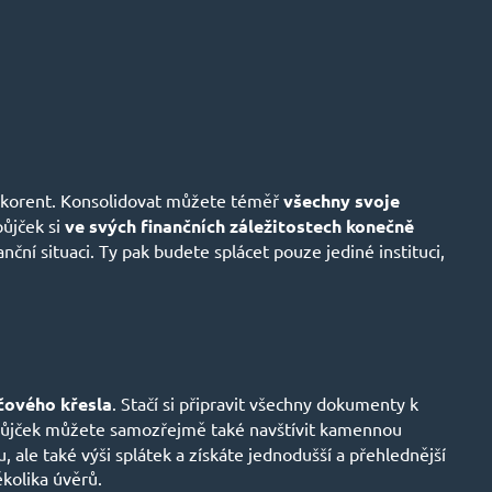
tokorent. Konsolidovat můžete téměř
všechny svoje
půjček si
ve svých finančních záležitostech konečně
anční situaci. Ty pak budete splácet pouze jediné instituci,
čového křesla
. Stačí si připravit všechny dokumenty k
i půjček můžete samozřejmě také navštívit kamennou
ale také výši splátek a získáte jednodušší a přehlednější
ěkolika úvěrů.