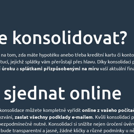
ze konsolidovat?
í na tom, zda máte hypotéku anebo třeba kreditní kartu či kon
ucí, jejichž splátky vám přerůstají přes hlavu. Díky konsolidaci 
í úroku
a
splátkami přizpůsobenými na míru
vaší aktuální fin
 sjednat online
í konsolidace můžete kompletně vyřídit
online z vašeho počíta
yzváni,
zaslat všechny podklady e-mailem
. Kvůli konsolidac
zpodmínečně nutné. Konsolidací si snížíte nejen úročení úvěru, 
 bude transparentní a jasné, žádné kličky a různé podmínky u n