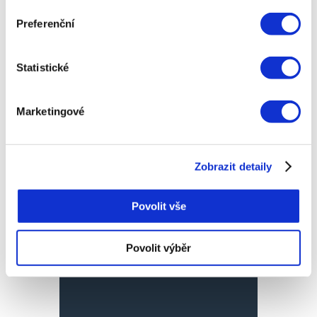
Preferenční
jednoduché
Statistické
Marketingové
30 000 Kč
|
Robert,
04.10.2018
Zobrazit detaily
Povolit vše
opět na Vás obrátím
Povolit výběr