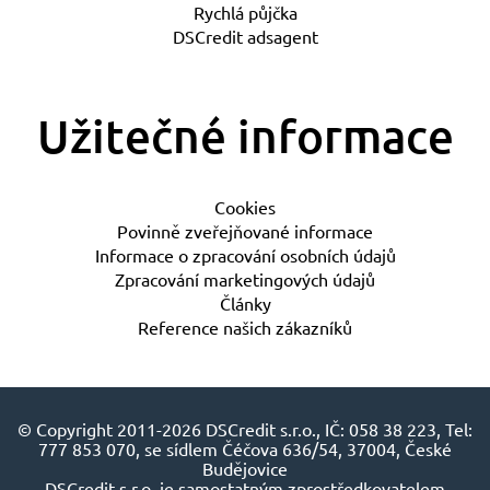
Rychlá půjčka
DSCredit adsagent
Užitečné informace
Cookies
Povinně zveřejňované informace
Informace o zpracování osobních údajů
Zpracování marketingových údajů
Články
Reference našich zákazníků
© Copyright 2011-2026 DSCredit s.r.o., IČ: 058 38 223, Tel:
777 853 070, se sídlem Čéčova 636/54, 37004, České
Budějovice
DSCredit s.r.o. je samostatným zprostředkovatelem