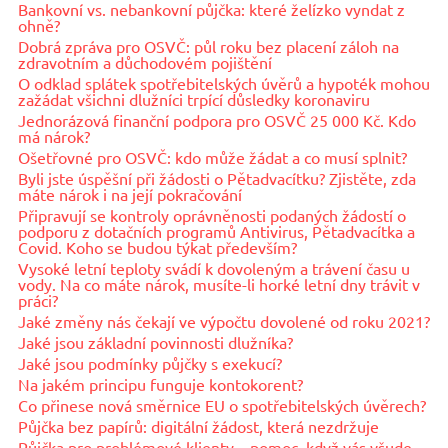
Bankovní vs. nebankovní půjčka: které želízko vyndat z
ohně?
Dobrá zpráva pro OSVČ: půl roku bez placení záloh na
zdravotním a důchodovém pojištění
O odklad splátek spotřebitelských úvěrů a hypoték mohou
zažádat všichni dlužníci trpící důsledky koronaviru
Jednorázová finanční podpora pro OSVČ 25 000 Kč. Kdo
má nárok?
Ošetřovné pro OSVČ: kdo může žádat a co musí splnit?
Byli jste úspěšní při žádosti o Pětadvacítku? Zjistěte, zda
máte nárok i na její pokračování
Připravují se kontroly oprávněnosti podaných žádostí o
podporu z dotačních programů Antivirus, Pětadvacítka a
Covid. Koho se budou týkat především?
Vysoké letní teploty svádí k dovoleným a trávení času u
vody. Na co máte nárok, musíte-li horké letní dny trávit v
práci?
Jaké změny nás čekají ve výpočtu dovolené od roku 2021?
Jaké jsou základní povinnosti dlužníka?
Jaké jsou podmínky půjčky s exekucí?
Na jakém principu funguje kontokorent?
Co přinese nová směrnice EU o spotřebitelských úvěrech?
Půjčka bez papírů: digitální žádost, která nezdržuje
Půjčka pro problémové klienty – pomoc, když vás všude