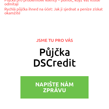
odmítají
Rychlá půjčka ihned na účet: Jak ji sjednat a peníze získat
okamžitě
JSME TU PRO VÁS
Půjčka
DSCredit
NAPIŠTE NÁM
ZPRÁVU