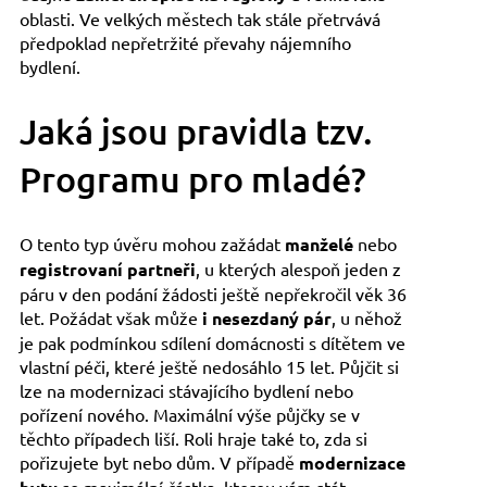
oblasti. Ve velkých městech tak stále přetrvává
předpoklad nepřetržité převahy nájemního
bydlení.
Jaká jsou pravidla tzv.
Programu pro mladé?
O tento typ úvěru mohou zažádat
manželé
nebo
registrovaní partneři
, u kterých alespoň jeden z
páru v den podání žádosti ještě nepřekročil věk 36
let. Požádat však může
i nesezdaný pár
, u něhož
je pak podmínkou sdílení domácnosti s dítětem ve
vlastní péči, které ještě nedosáhlo 15 let. Půjčit si
lze na modernizaci stávajícího bydlení nebo
pořízení nového. Maximální výše půjčky se v
těchto případech liší. Roli hraje také to, zda si
pořizujete byt nebo dům. V případě
modernizace