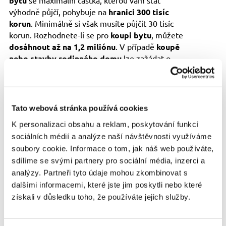
bytu
se maximální částka, kterou vám stát
výhodně půjčí, pohybuje na
hranici 300 tisíc
korun
. Minimálně si však musíte půjčit 30 tisíc
korun. Rozhodnete-li se pro
koupi bytu
, můžete
dosáhnout až na 1,2 miliónu
. V případě
koupě
nebo stavby rodinného domu
lze zažádat o
státní půjčku
až 2 milióny
. Jeho podlahová plocha
však nesmí přesáhnout 140 m2.
Jak dlouho budete
Tato webová stránka používá cookies
K personalizaci obsahu a reklam, poskytování funkcí
splácet a jaké jsou
sociálních médií a analýze naší návštěvnosti využíváme
soubory cookie. Informace o tom, jak náš web používáte,
finanční podmínky?
sdílíme se svými partnery pro sociální média, inzerci a
analýzy. Partneři tyto údaje mohou zkombinovat s
dalšími informacemi, které jste jim poskytli nebo které
Úvěr se
standardně poskytuje na 20 let
. V
získali v důsledku toho, že používáte jejich služby.
individuálně posuzovaných případech lze dobu
splácení prodloužit na maximálně 25 let. Navíc
můžete v průběhu čerpání půjčky uplatnit i