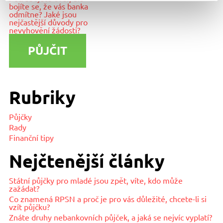
bojíte se, že vás banka
odmítne? Jaké jsou
nejčastější důvody pro
nevyhovění žádosti?
PŮJČIT
Rubriky
Půjčky
Rady
Finanční tipy
Nejčtenější články
Státní půjčky pro mladé jsou zpět, víte, kdo může
zažádat?
Co znamená RPSN a proč je pro vás důležité, chcete-li si
vzít půjčku?
Znáte druhy nebankovních půjček, a jaká se nejvíc vyplatí?