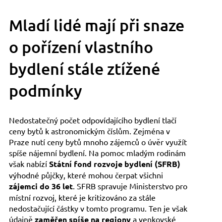
Mladí lidé mají při snaze
o pořízení vlastního
bydlení stále ztížené
podmínky
Nedostatečný počet odpovídajícího bydlení tlačí
ceny bytů k astronomickým číslům. Zejména v
Praze nutí ceny bytů mnoho zájemců o úvěr využít
spíše nájemní bydlení. Na pomoc mladým rodinám
však nabízí
Státní fond rozvoje bydlení (SFRB)
výhodné půjčky, které mohou čerpat všichni
zájemci do 36 let
. SFRB spravuje Ministerstvo pro
místní rozvoj, které je kritizováno za stále
nedostačující částky v tomto programu. Ten je však
údajně
zaměřen spíše na regiony
a venkovské