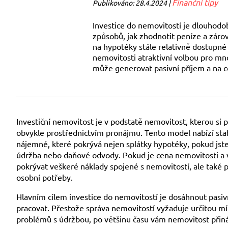
Finanční tipy
Publikováno: 28.4.2024 |
Investice do nemovitostí je dlouhodo
způsobů, jak zhodnotit peníze a zárov
na hypotéky stále relativně dostupné a
nemovitosti atraktivní volbou pro mno
může generovat pasivní příjem a na co 
Investiční nemovitost je v podstatě nemovitost, kterou si po
obvykle prostřednictvím pronájmu. Tento model nabízí stab
nájemné, které pokrývá nejen splátky hypotéky, pokud jste s
údržba nebo daňové odvody. Pokud je cena nemovitosti a
pokrývat veškeré náklady spojené s nemovitostí, ale také p
osobní potřeby.
Hlavním cílem investice do nemovitostí je dosáhnout pasivn
pracovat. Přestože správa nemovitostí vyžaduje určitou mí
problémů s údržbou, po většinu času vám nemovitost přináší