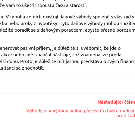
e vám to ušetřit spoustu času a starostí.
 V mnoha zemích existují daňové výhody spojené s vlastnict
žbu nebo úroky z hypotéky. Tyto daňové výhody mohou snížit v
k důležité poradit se s daňovým poradcem, abyste přesně porozum
nerovat pasivní příjem, je důležité si uvědomit, že jde o
o akcie nebo jiné finanční nástroje, což znamená, že prodat
ší dobu. Proto je důležité mít jasnou představu o svých finanč
la šanci se zhodnotit.
Následující člán
Výhody a nevýhody online půjček: Co byste měli v
před žád