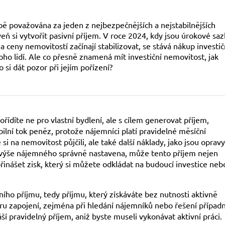
bě považována za jeden z nejbezpečnějších a nejstabilnějších
eň si vytvořit pasivní příjem. V roce 2024, kdy jsou úrokové sa
 ceny nemovitostí začínají stabilizovat, se stává nákup investič
ho lidí. Ale co přesně znamená mít investiční nemovitost, jak
si dát pozor při jejím pořízení?
řídíte ne pro vlastní bydlení, ale s cílem generovat příjem,
ilní tok peněz, protože nájemníci platí pravidelné měsíční
i na nemovitost půjčili, ale také další náklady, jako jsou opravy
 výše nájemného správně nastavena, může tento příjem nejen
řinášet zisk, který si můžete odkládat na budoucí investice neb
ího příjmu, tedy příjmu, který získáváte bez nutnosti aktivně
ru zapojení, zejména při hledání nájemníků nebo řešení případ
 pravidelný příjem, aniž byste museli vykonávat aktivní práci.