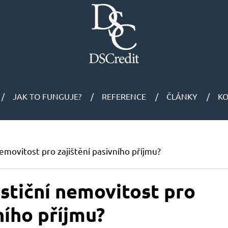
JAK TO FUNGUJE?
REFERENCE
ČLÁNKY
K
nemovitost pro zajištění pasivního příjmu?
estiční nemovitost pro
ního příjmu?