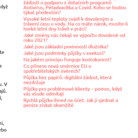
žádostí o podporu z dotačních programů
když
Antivirus, Pětadvacítka a Covid. Koho se budou
týkat především?
Vysoké letní teploty svádí k dovoleným a
trávení času u vody. Na co máte nárok, musíte-li
horké letní dny trávit v práci?
Jaké změny nás čekají ve výpočtu dovolené od
roku 2021?
Jaké jsou základní povinnosti dlužníka?
te
Jaké jsou podmínky půjčky s exekucí?
Na jakém principu funguje kontokorent?
a
Co přinese nová směrnice EU o
spotřebitelských úvěrech?
Půjčka bez papírů: digitální žádost, která
nezdržuje
u. V
Půjčka pro problémové klienty – pomoc, když
ajů.
vás všude odmítají
,
Rychlá půjčka ihned na účet: Jak ji sjednat a
peníze získat okamžitě
i,
ebo