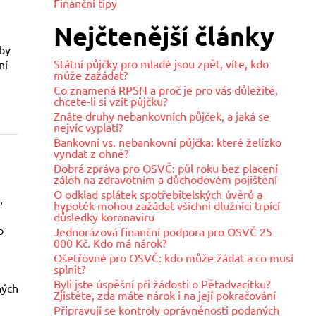
Finanční tipy
Nejčtenější články
zby
Státní půjčky pro mladé jsou zpět, víte, kdo
ní
může zažádat?
Co znamená RPSN a proč je pro vás důležité,
chcete-li si vzít půjčku?
Znáte druhy nebankovních půjček, a jaká se
nejvíc vyplatí?
Bankovní vs. nebankovní půjčka: které želízko
vyndat z ohně?
Dobrá zpráva pro OSVČ: půl roku bez placení
záloh na zdravotním a důchodovém pojištění
O odklad splátek spotřebitelských úvěrů a
,
hypoték mohou zažádat všichni dlužníci trpící
důsledky koronaviru
o
Jednorázová finanční podpora pro OSVČ 25
000 Kč. Kdo má nárok?
Ošetřovné pro OSVČ: kdo může žádat a co musí
splnit?
Byli jste úspěšní při žádosti o Pětadvacítku?
ných
Zjistěte, zda máte nárok i na její pokračování
Připravují se kontroly oprávněnosti podaných