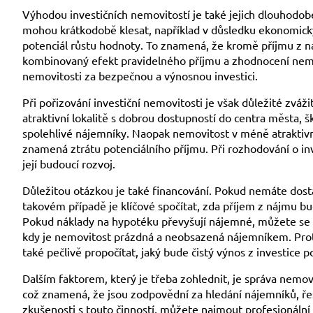
Výhodou investičních nemovitostí je také jejich dlouhodob
mohou krátkodobě klesat, například v důsledku ekonomický
potenciál růstu hodnoty. To znamená, že kromě příjmu z 
kombinovaný efekt pravidelného příjmu a zhodnocení nemo
nemovitosti za bezpečnou a výnosnou investici.
Při pořizování investiční nemovitosti je však důležité zváži
atraktivní lokalitě s dobrou dostupností do centra města,
spolehlivé nájemníky. Naopak nemovitost v méně atraktivn
znamená ztrátu potenciálního příjmu. Při rozhodování o inv
její budoucí rozvoj.
Důležitou otázkou je také financování. Pokud nemáte dost
takovém případě je klíčové spočítat, zda příjem z nájmu bu
Pokud náklady na hypotéku převyšují nájemné, můžete se oc
kdy je nemovitost prázdná a neobsazená nájemníkem. Proto j
také pečlivě propočítat, jaký bude čistý výnos z investice 
Dalším faktorem, který je třeba zohlednit, je správa nemo
což znamená, že jsou zodpovědní za hledání nájemníků, ř
zkušenosti s touto činností, můžete najmout profesionální 