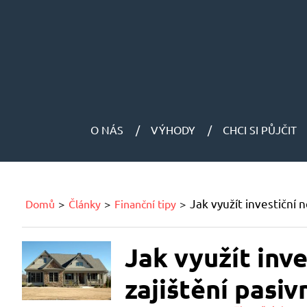
O NÁS
VÝHODY
CHCI SI PŮJČIT
Jak využít investiční 
Domů
Články
Finanční tipy
Jak využít inv
zajištění pasiv