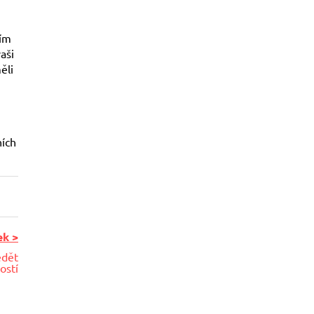
vím
aši
ěli
ních
ek >
ědět
ostí