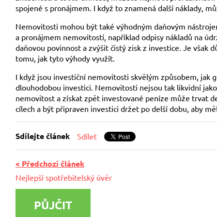
spojené s pronájmem. I když to znamená další náklady, můž
Nemovitosti mohou být také výhodným daňovým nástrojem.
a pronájmem nemovitostí, například odpisy nákladů na údr
daňovou povinnost a zvýšit čistý zisk z investice. Je vša
tomu, jak tyto výhody využít.
I když jsou investiční nemovitosti skvělým způsobem, jak ge
dlouhodobou investici. Nemovitosti nejsou tak likvidní jak
nemovitost a získat zpět investované peníze může trvat del
cílech a být připraven investici držet po delší dobu, aby mě
Sdílejte článek
Sdílet
< Předchozí článek
Nejlepší spotřebitelský úvěr
PŮJČIT