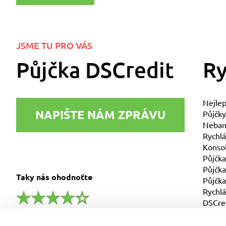
JSME TU PRO VÁS
Půjčka DSCredit
Ry
Nejlep
NAPIŠTE NÁM ZPRÁVU
Půjčky
Nebank
Rychlá
Konsol
Půjčka
Půjčka
Taky nás ohodnoťte
Půjčka
Rychlá
DSCre
4.6/5 a ohodnotilo nás 385 zákazníků