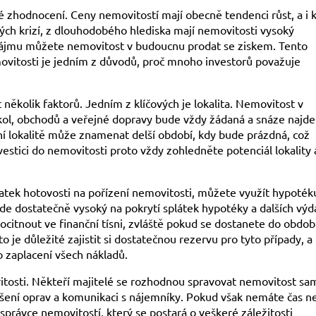
é zhodnocení. Ceny nemovitostí mají obecně tendenci růst, a i 
ch krizí, z dlouhodobého hlediska mají nemovitosti vysoký
nájmu můžete nemovitost v budoucnu prodat se ziskem. Tento
vitosti je jedním z důvodů, proč mnoho investorů považuje
t několik faktorů. Jedním z klíčových je lokalita. Nemovitost v
 škol, obchodů a veřejné dopravy bude vždy žádaná a snáze najde
í lokalitě může znamenat delší období, kdy bude prázdná, což
estici do nemovitosti proto vždy zohledněte potenciál lokality 
atek hotovosti na pořízení nemovitosti, můžete využít hypoték
de dostatečně vysoký na pokrytí splátek hypotéky a dalších výd
itnout ve finanční tísni, zvláště pokud se dostanete do období
e důležité zajistit si dostatečnou rezervu pro tyto případy, a
po zaplacení všech nákladů.
vitosti. Někteří majitelé se rozhodnou spravovat nemovitost sam
ešení oprav a komunikaci s nájemníky. Pokud však nemáte čas n
správce nemovitostí, který se postará o veškeré záležitosti