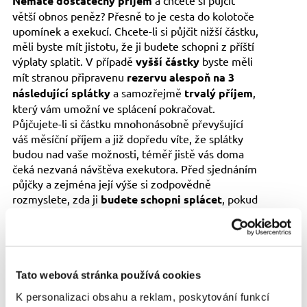
Nemáte dostatečný příjem
a chcete si půjčit
větší obnos peněz? Přesně to je cesta do kolotoče
upomínek a exekucí. Chcete-li si půjčit nižší částku,
měli byste mít jistotu, že ji budete schopni z příští
výplaty splatit. V případě
vyšší částky
byste měli
mít stranou připravenu
rezervu alespoň na 3
následující splátky
a samozřejmě
trvalý příjem
,
který vám umožní ve splácení pokračovat.
Půjčujete-li si částku mnohonásobně převyšující
váš měsíční příjem a již dopředu víte, že splátky
budou nad vaše možnosti, téměř jistě vás doma
čeká nezvaná návštěva exekutora. Před sjednáním
půjčky a zejména její výše si zodpovědně
rozmyslete, zda ji
budete schopni splácet
, pokud
ne, dejte od ní ruce pryč.
Nečtete smlouvu o půjčce
Tato webová stránka používá cookies
Nemáte čas
a potřebujete rychle peníze?
Nesolventní poskytovatel půjčky to může zneužít a
K personalizaci obsahu a reklam, poskytování funkcí