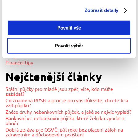
PŮJČIT
Zobrazit detaily
Povolit vše
Rubriky
Povolit výběr
Půjčky
Rady
Finanční tipy
Nejčtenější články
Státní půjčky pro mladé jsou zpět, víte, kdo může
zažádat?
Co znamená RPSN a proč je pro vás důležité, chcete-li si
vzít půjčku?
Znáte druhy nebankovních půjček, a jaká se nejvíc vyplatí?
Bankovní vs. nebankovní půjčka: které želízko vyndat z
ohně?
Dobrá zpráva pro OSVČ: půl roku bez placení záloh na
zdravotním a důchodovém pojištění