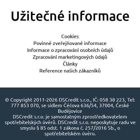
Užitečné informace
Cookies
Povinně zveřejňované informace
Informace o zpracování osobních údajů
Zpracování marketingových údajů
Články
Reference našich zákazníků
© Copyright 2011-2026 DSCredit s.r.o., IČ: 058 38 223, Tel:
777 853 070, se sídlem Čéčova 636/54, 37004, České
Budějovice
DSCredit s.r.o. je samostatným zprostředkovatelem
spotřebitelských úvěrů. DSCredit s.r.o. neposkytuje radu ve
smyslu § 85 odst. 1 zákona č. 257/2016 Sb., o
spotřebitelském úvěru.