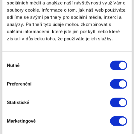
do smlouvy zanést podmínky, které se vám vůbec
sociálních médií a analýze naší návštěvnosti využíváme
nebudou líbit. Takže třetí důležité pravidlo zní:
soubory cookie. Informace o tom, jak náš web používáte,
Čtěte
. Všechno. Nejen hlavní text smlouvy, ale
sdílíme se svými partnery pro sociální média, inzerci a
také
poznámky pod čarou
a zejména
texty
analýzy. Partneři tyto údaje mohou zkombinovat s
psané malým písmem
. Právě v nich bývají
dalšími informacemi, které jste jim poskytli nebo které
nejdůležitější informace. A než smlouvu
získali v důsledku toho, že používáte jejich služby.
podepíšete, ujistěte se, že jste
všemu dobře
porozuměli
a souhlasíte s tím. V opačném případě
se ptejte. Těchto
pár minut navíc
vám do
Výběr
budoucna může
ušetřit celou řadu zbytečných
Nutné
souhlasu
nepříjemností
.
Preferenční
Sdílejte článek
< Předchozí článek
Následující článek >
Statistické
Kdy má smysl si vzít
Potřebujete úvěr, ale
rychlou půjčku v
bojíte se, že vás banka
hotovosti a jak ji získat
odmítne? Jaké jsou
Marketingové
výhodně?
nejčastější důvody pro
nevyhovění žádosti?