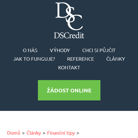
O NÁS
VÝHODY
CHCI SI PŮJČIT
JAK TO FUNGUJE?
REFERENCE
ČLÁNKY
KONTAKT
ŽÁDOST ONLINE
Domů
Články
Finanční tipy