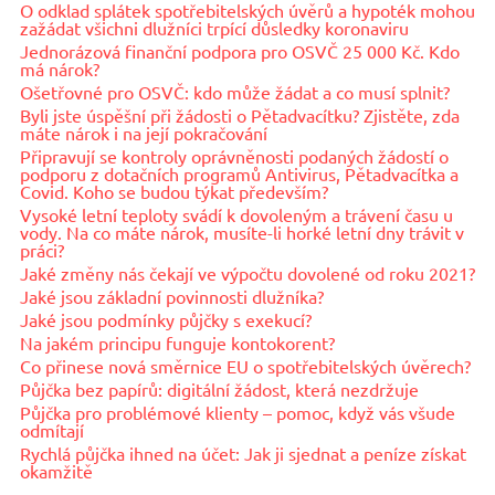
O odklad splátek spotřebitelských úvěrů a hypoték mohou
zažádat všichni dlužníci trpící důsledky koronaviru
Jednorázová finanční podpora pro OSVČ 25 000 Kč. Kdo
má nárok?
Ošetřovné pro OSVČ: kdo může žádat a co musí splnit?
Byli jste úspěšní při žádosti o Pětadvacítku? Zjistěte, zda
máte nárok i na její pokračování
Připravují se kontroly oprávněnosti podaných žádostí o
podporu z dotačních programů Antivirus, Pětadvacítka a
Covid. Koho se budou týkat především?
Vysoké letní teploty svádí k dovoleným a trávení času u
vody. Na co máte nárok, musíte-li horké letní dny trávit v
práci?
Jaké změny nás čekají ve výpočtu dovolené od roku 2021?
Jaké jsou základní povinnosti dlužníka?
Jaké jsou podmínky půjčky s exekucí?
Na jakém principu funguje kontokorent?
Co přinese nová směrnice EU o spotřebitelských úvěrech?
Půjčka bez papírů: digitální žádost, která nezdržuje
Půjčka pro problémové klienty – pomoc, když vás všude
odmítají
Rychlá půjčka ihned na účet: Jak ji sjednat a peníze získat
okamžitě