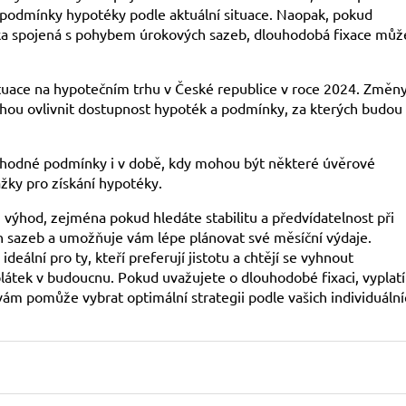
t podmínky hypotéky podle aktuální situace. Naopak, pokud
izika spojená s pohybem úrokových sazeb, dlouhodobá fixace můž
situace na hypotečním trhu v České republice v roce 2024. Změn
ohou ovlivnit dostupnost hypoték a podmínky, za kterých budou
 výhodné podmínky i v době, kdy mohou být některé úvěrové
žky pro získání hypotéky.
 výhod, zejména pokud hledáte stabilitu a předvídatelnost při
ch sazeb a umožňuje vám lépe plánovat své měsíční výdaje.
eální pro ty, kteří preferují jistotu a chtějí se vyhnout
ek v budoucnu. Pokud uvažujete o dlouhodobé fixaci, vyplatí
vám pomůže vybrat optimální strategii podle vašich individuální