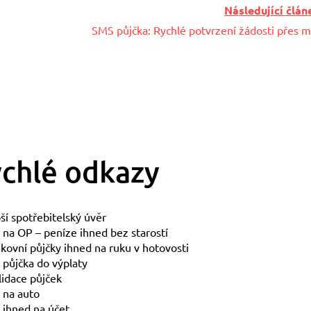
Následující člán
SMS půjčka: Rychlé potvrzení žádosti přes m
chlé odkazy
ší spotřebitelský úvěr
 na OP – peníze ihned bez starostí
ovní půjčky ihned na ruku v hotovosti
 půjčka do výplaty
idace půjček
 na auto
 ihned na účet