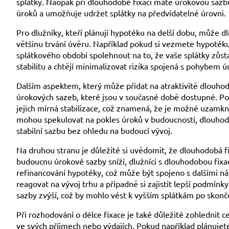
splátky. Naopak při dlouhodobé fixaci máte úrokovou sazb
úroků a umožňuje udržet splátky na předvídatelné úrovni.
Pro dlužníky, kteří plánují hypotéku na delší dobu, může d
většinu trvání úvěru. Například pokud si vezmete hypotéku 
splátkového období spolehnout na to, že vaše splátky zůstan
stabilitu a chtějí minimalizovat rizika spojená s pohybem ú
Dalším aspektem, který může přidat na atraktivitě dlouhodo
úrokových sazeb, které jsou v současné době dostupné. Po
jejich mírná stabilizace, což znamená, že je možné uzamk
mohou spekulovat na pokles úroků v budoucnosti, dlouhodobá 
stabilní sazbu bez ohledu na budoucí vývoj.
Na druhou stranu je důležité si uvědomit, že dlouhodobá 
budoucnu úrokové sazby sníží, dlužníci s dlouhodobou fixa
refinancování hypotéky, což může být spojeno s dalšími nákl
reagovat na vývoj trhu a případně si zajistit lepší podmínk
sazby zvýší, což by mohlo vést k vyšším splátkám po skonč
Při rozhodování o délce fixace je také důležité zohlednit 
ve svých příjmech nebo výdajích. Pokud například plánujete