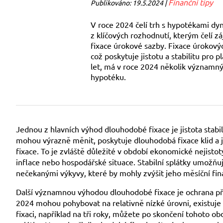
Finanční tipy
Publikováno: 19.5.2024 |
V roce 2024 čelí trh s hypotékami dy
z klíčových rozhodnutí, kterým čelí zá
fixace úrokové sazby. Fixace úrokový
což poskytuje jistotu a stabilitu pro 
let, má v roce 2024 několik významný
hypotéku.
Jednou z hlavních výhod dlouhodobé fixace je jistota stabi
mohou výrazně měnit, poskytuje dlouhodobá fixace klid a j
fixace. To je zvláště důležité v období ekonomické nejistot
inflace nebo hospodářské situace. Stabilní splátky umožňuj
nečekanými výkyvy, které by mohly zvýšit jeho měsíční fin
Další významnou výhodou dlouhodobé fixace je ochrana pře
2024 mohou pohybovat na relativně nízké úrovni, existuje 
fixaci, například na tři roky, můžete po skončení tohoto 