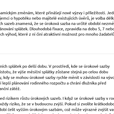
namickým změnám, které přinášejí nové výzvy i příležitosti. Je
jemci o hypotéku nebo majitelé existujících úvěrů, je volba délk
ch sazeb znamená, že se úroková sazba na určité období nezmě
plánování splátek. Dlouhodobá fixace, zpravidla na dobu 5, 7 neb
ch výhod, které z ní činí atraktivní možnost pro mnoho žadatel
lních splátek po delší dobu. V prostředí, kde se úrokové sazby
istotu, že výše měsíční splátky zůstane stejná po celou dobu
y, kdy se mohou úrokové sazby rychle měnit v závislosti na vývo
í lepší plánování rodinného rozpočtu a chrání dlužníka před
anční zátěž.
d rizikem růstu úrokových sazeb. I když se úrokové sazby v ro
vždy riziko, že se v budoucnu zvýší. Pokud si zvolíte krátkodob
období čelit vyšším úrokovým sazbám, což může výrazně zvýšit va