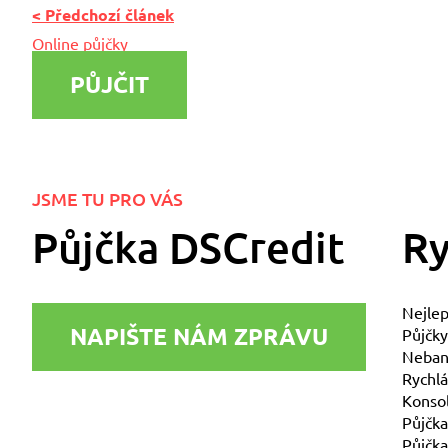
< Předchozí článek
Online půjčky
PŮJČIT
JSME TU PRO VÁS
Půjčka DSCredit
Ry
Nejlep
NAPIŠTE NÁM ZPRÁVU
Půjčky
Nebank
Rychlá
Konsol
Půjčka
Půjčka