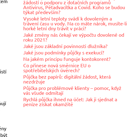
stem
žádostí o podporu z dotačních programů
Antivirus, Pětadvacítka a Covid. Koho se budou
týkat především?
Vysoké letní teploty svádí k dovoleným a
trávení času u vody. Na co máte nárok, musíte-li
horké letní dny trávit v práci?
Jaké změny nás čekají ve výpočtu dovolené od
roku 2021?
Jaké jsou základní povinnosti dlužníka?
Jaké jsou podmínky půjčky s exekucí?
Na jakém principu funguje kontokorent?
Co přinese nová směrnice EU o
spotřebitelských úvěrech?
istí
Půjčka bez papírů: digitální žádost, která
nezdržuje
Půjčka pro problémové klienty – pomoc, když
vás všude odmítají
Rychlá půjčka ihned na účet: Jak ji sjednat a
ují
peníze získat okamžitě
é
ěny
 být