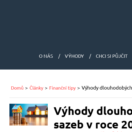
O NÁS
VÝHODY
CHCI SI PŮJČIT
Výhody dlouhodobých 
Domů
Články
Finanční tipy
Výhody dlouho
sazeb v roce 2