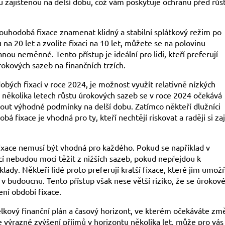
u zajištěnou na delší dobu, což vám poskytuje ochranu před rů
louhodobá fixace znamenat klidný a stabilní splátkový režim po
na 20 let a zvolíte fixaci na 10 let, můžete se na polovinu
ou neměnné. Tento přístup je ideální pro lidi, kteří preferují
rokových sazeb na finančních trzích.
bých fixací v roce 2024, je možnost využít relativně nízkých
 několika letech růstu úrokových sazeb se v roce 2024 očekává
nout výhodné podmínky na delší dobu. Zatímco někteří dlužníci
fixace je vhodná pro ty, kteří nechtějí riskovat a raději si zaj
fixace nemusí být vhodná pro každého. Pokud se například v
cí nebudou moci těžit z nižších sazeb, pokud nepřejdou k
ady. Někteří lidé proto preferují kratší fixace, které jim umožň
y v budoucnu. Tento přístup však nese větší riziko, že se úrokov
ení období fixace.
celkový finanční plán a časový horizont, ve kterém očekáváte zm
 výrazné zvýšení příjmů v horizontu několika let, může pro vás