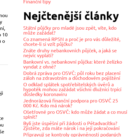
Finanční tipy
Nejčtenější články
dnou
y
Státní půjčky pro mladé jsou zpět, víte, kdo
ní,
může zažádat?
o 10
Co znamená RPSN a proč je pro vás důležité,
ů o
chcete-li si vzít půjčku?
Znáte druhy nebankovních půjček, a jaká se
nejvíc vyplatí?
Bankovní vs. nebankovní půjčka: které želízko
vyndat z ohně?
Dobrá zpráva pro OSVČ: půl roku bez placení
záloh na zdravotním a důchodovém pojištění
O odklad splátek spotřebitelských úvěrů a
hypoték mohou zažádat všichni dlužníci trpící
ji
důsledky koronaviru
Jednorázová finanční podpora pro OSVČ 25
000 Kč. Kdo má nárok?
Ošetřovné pro OSVČ: kdo může žádat a co musí
splnit?
ce
Byli jste úspěšní při žádosti o Pětadvacítku?
ou
Zjistěte, zda máte nárok i na její pokračování
še
Připravují se kontroly oprávněnosti podaných