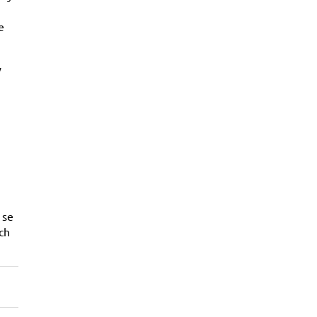
e
y
 se
ch