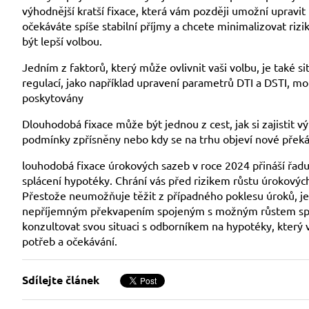
výhodnější kratší fixace, která vám později umožní upravi
očekáváte spíše stabilní příjmy a chcete minimalizovat r
být lepší volbou.
Jedním z faktorů, který může ovlivnit vaši volbu, je také 
regulací, jako například upravení parametrů DTI a DSTI, m
poskytovány
Dlouhodobá fixace může být jednou z cest, jak si zajistit
podmínky zpřísněny nebo kdy se na trhu objeví nové překá
louhodobá fixace úrokových sazeb v roce 2024 přináší řadu
splácení hypotéky. Chrání vás před rizikem růstu úrokový
Přestože neumožňuje těžit z případného poklesu úroků, je id
nepříjemným překvapením spojeným s možným růstem splát
konzultovat svou situaci s odborníkem na hypotéky, který 
potřeb a očekávání.
Sdílejte článek