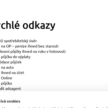
chlé odkazy
ší spotřebitelský úvěr
 na OP – peníze ihned bez starostí
ovní půjčky ihned na ruku v hotovosti
 půjčka do výplaty
idace půjček
 na auto
 ihned na účet
 Online
 půjčka
dit adsagent
ívá cookies