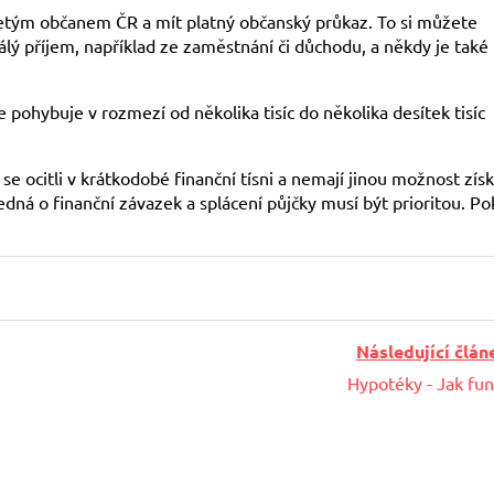
oletým občanem ČR a mít platný občanský průkaz. To si můžete
tálý příjem, například ze zaměstnání či důchodu, a někdy je také
pohybuje v rozmezí od několika tisíc do několika desítek tisíc
se ocitli v krátkodobé finanční tísni a nemají jinou možnost zís
edná o finanční závazek a splácení půjčky musí být prioritou. P
Následující člán
Hypotéky - Jak fun