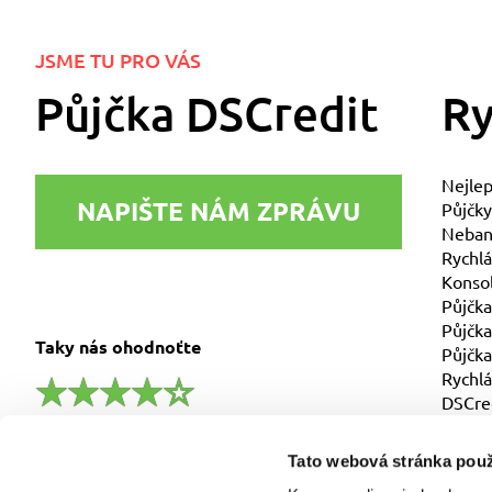
JSME TU PRO VÁS
Půjčka DSCredit
Ry
Nejlep
NAPIŠTE NÁM ZPRÁVU
Půjčky
Nebank
Rychlá
Konsol
Půjčka
Půjčka
Taky nás ohodnoťte
Půjčka
Rychlá
DSCre
4.6/5 a ohodnotilo nás 385 zákazníků
Tato webová stránka použ