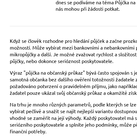
dnes se podíváme na téma Půjčka na ob
nás mohou při žádosti potkat.
Když se člověk rozhodne pro hledání půjček a začne pro
možností. Může vybírat mezi bankovními a nebankovními po
mikropůjčky a další. Je možné zvažovat rychlost a složitos
půjčky, nebo dokonce serióznost poskytovatele.
Výraz "půjčka na občanský průkaz" bývá často spojován s
samotná občanka bez dalšího ověření totožnosti žadatele 
požadováno potvrzení o pravidelném příjmu, jako napříkla
žadatel pouze ukázal svůj občanský průkaz a okamžitě získ
Na trhu je mnoho různých parametrů, podle kterých se lze 
vybírat pečlivě a snažit se najít nejlepší variantu dostupn
vhodné se zaměřit na její výhody. Každý poskytovatel má 
seriózního poskytovatele a splníte jeho podmínky, může p
finanční potřeby.