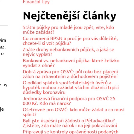
Finanční tipy
í
Nejčtenější články
Státní půjčky pro mladé jsou zpět, víte, kdo
může zažádat?
Co znamená RPSN a proč je pro vás důležité,
vím
chcete-li si vzít půjčku?
az,
Znáte druhy nebankovních půjček, a jaká se
 o
nejvíc vyplatí?
Bankovní vs. nebankovní půjčka: které želízko
vyndat z ohně?
Dobrá zpráva pro OSVČ: půl roku bez placení
záloh na zdravotním a důchodovém pojištění
O odklad splátek spotřebitelských úvěrů a
e by
hypoték mohou zažádat všichni dlužníci trpící
důsledky koronaviru
Jednorázová finanční podpora pro OSVČ 25
000 Kč. Kdo má nárok?
je
Ošetřovné pro OSVČ: kdo může žádat a co musí
splnit?
Byli jste úspěšní při žádosti o Pětadvacítku?
Zjistěte, zda máte nárok i na její pokračování
Připravují se kontroly oprávněnosti podaných