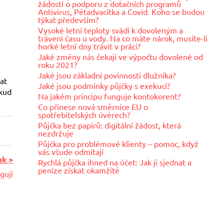
žádostí o podporu z dotačních programů
Antivirus, Pětadvacítka a Covid. Koho se budou
týkat především?
Vysoké letní teploty svádí k dovoleným a
trávení času u vody. Na co máte nárok, musíte-li
horké letní dny trávit v práci?
Jaké změny nás čekají ve výpočtu dovolené od
roku 2021?
Jaké jsou základní povinnosti dlužníka?
kat
Jaké jsou podmínky půjčky s exekucí?
okud
Na jakém principu funguje kontokorent?
Co přinese nová směrnice EU o
spotřebitelských úvěrech?
Půjčka bez papírů: digitální žádost, která
nezdržuje
Půjčka pro problémové klienty – pomoc, když
vás všude odmítají
ek >
Rychlá půjčka ihned na účet: Jak ji sjednat a
peníze získat okamžitě
gují