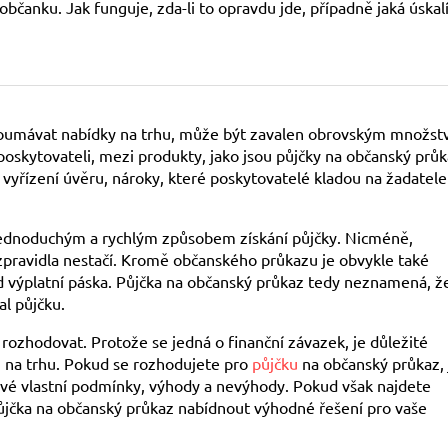
čanku. Jak funguje, zda-li to opravdu jde, případně jaká úskal
zkoumávat nabídky na trhu, může být zavalen obrovským množst
skytovateli, mezi produkty, jako jsou půjčky na občanský průk
t vyřízení úvěru, nároky, které poskytovatelé kladou na žadatele
 jednoduchým a rychlým způsobem získání půjčky. Nicméně,
zpravidla nestačí. Kromě občanského průkazu je obvykle také
d výplatní páska. Půjčka na občanský průkaz tedy neznamená, ž
al půjčku.
rozhodovat. Protože se jedná o finanční závazek, je důležité
ou na trhu. Pokud se rozhodujete pro
půjčku
na občanský průkaz, 
své vlastní podmínky, výhody a nevýhody. Pokud však najdete
ůjčka na občanský průkaz nabídnout výhodné řešení pro vaše