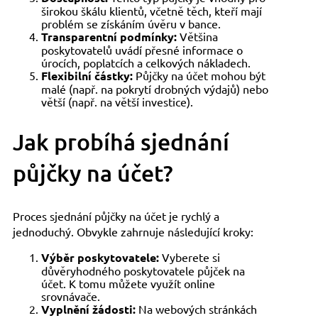
širokou škálu klientů, včetně těch, kteří mají
problém se získáním úvěru v bance.
Transparentní podmínky:
Většina
poskytovatelů uvádí přesné informace o
úrocích, poplatcích a celkových nákladech.
Flexibilní částky:
Půjčky na účet mohou být
malé (např. na pokrytí drobných výdajů) nebo
větší (např. na větší investice).
Jak probíhá sjednání
půjčky na účet?
Proces sjednání půjčky na účet je rychlý a
jednoduchý. Obvykle zahrnuje následující kroky:
Výběr poskytovatele:
Vyberete si
důvěryhodného poskytovatele půjček na
účet. K tomu můžete využít online
srovnávače.
Vyplnění žádosti:
Na webových stránkách