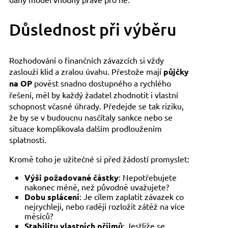
Důslednost při výběru
Rozhodování o finančních závazcích si vždy
zaslouží klid a zralou úvahu. Přestože mají
půjčky
na OP
pověst snadno dostupného a rychlého
řešení, měl by každý žadatel zhodnotit i vlastní
schopnost včasné úhrady. Předejde se tak riziku,
že by se v budoucnu nasčítaly sankce nebo se
situace komplikovala dalším prodloužením
splatnosti.
Kromě toho je užitečné si před žádostí promyslet:
Výši požadované částky
: Nepotřebujete
nakonec méně, než původně uvažujete?
Dobu splácení
: Je cílem zaplatit závazek co
nejrychleji, nebo raději rozložit zátěž na více
měsíců?
Stabilitu vlastních příjmů
: Jestliže se