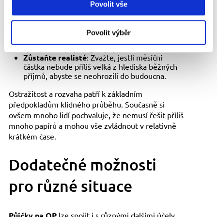
nahrát fotku OP, ověřte, že komunikace
Povolit vše
probíhá v zabezpečeném režimu (https
protokol, ověřený web).
Čtěte podmínky
: V klidu se seznamte s
Povolit výběr
informacemi o sankcích při opožděných
splátkách či případných poplatcích.
Zůstaňte realisté
: Zvažte, jestli měsíční
částka nebude příliš velká z hlediska běžných
příjmů, abyste se neohrozili do budoucna.
Ostražitost a rozvaha patří k základním
předpokladům klidného průběhu. Současně si
ovšem mnoho lidí pochvaluje, že nemusí řešit příliš
mnoho papírů a mohou vše zvládnout v relativně
krátkém čase.
Dodatečné možnosti
pro různé situace
Půjčky na OP
lze spojit i s různými dalšími účely,