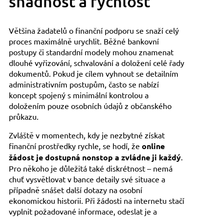
snadnost a rychlost
Většina žadatelů o finanční podporu se snaží celý
proces maximálně urychlit. Běžné bankovní
postupy či standardní modely mohou znamenat
dlouhé vyřizování, schvalování a doložení celé řady
dokumentů. Pokud je cílem vyhnout se detailním
administrativním postupům, často se nabízí
koncept spojený s minimální kontrolou a
doložením pouze osobních údajů z občanského
průkazu.
Zvláště v momentech, kdy je nezbytné získat
finanční prostředky rychle, se hodí, že
online
žádost je dostupná nonstop a zvládne ji každý
.
Pro někoho je důležitá také diskrétnost – nemá
chuť vysvětlovat v bance detaily své situace a
případně snášet další dotazy na osobní
ekonomickou historii. Při žádosti na internetu stačí
vyplnit požadované informace, odeslat je a