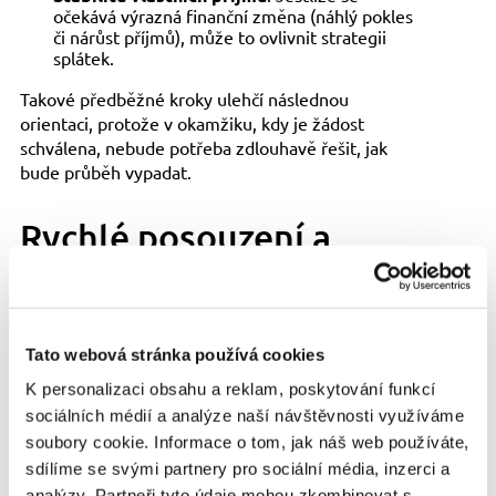
očekává výrazná finanční změna (náhlý pokles
či nárůst příjmů), může to ovlivnit strategii
splátek.
Takové předběžné kroky ulehčí následnou
orientaci, protože v okamžiku, kdy je žádost
schválena, nebude potřeba zdlouhavě řešit, jak
bude průběh vypadat.
Rychlé posouzení a
rychlá odezva
Běžnou výhodou bývá, že proces schvalování
Tato webová stránka používá cookies
netrvá dlouho.
Po odeslání žádosti může být
K personalizaci obsahu a reklam, poskytování funkcí
výsledek znám téměř okamžitě
, což je jeden z
sociálních médií a analýze naší návštěvnosti využíváme
hlavních důvodů, proč se tolik lidí přiklání k online
soubory cookie. Informace o tom, jak náš web používáte,
formám. V situacích, které nepočkají, je totiž
sdílíme se svými partnery pro sociální média, inzerci a
nepříjemné čekat několik dnů, než se dozvíte, zda
analýzy. Partneři tyto údaje mohou zkombinovat s