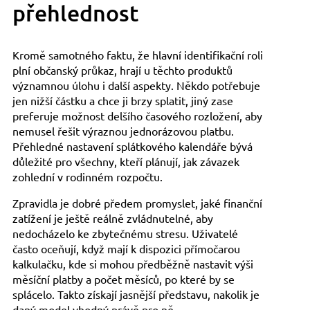
přehlednost
Kromě samotného faktu, že hlavní identifikační roli
plní občanský průkaz, hrají u těchto produktů
významnou úlohu i další aspekty. Někdo potřebuje
jen nižší částku a chce ji brzy splatit, jiný zase
preferuje možnost delšího časového rozložení, aby
nemusel řešit výraznou jednorázovou platbu.
Přehledné nastavení splátkového kalendáře bývá
důležité pro všechny, kteří plánují, jak závazek
zohlední v rodinném rozpočtu.
Zpravidla je dobré předem promyslet, jaké finanční
zatížení je ještě reálně zvládnutelné, aby
nedocházelo ke zbytečnému stresu. Uživatelé
často oceňují, když mají k dispozici přímočarou
kalkulačku, kde si mohou předběžně nastavit výši
měsíční platby a počet měsíců, po které by se
splácelo. Takto získají jasnější představu, nakolik je
daný model vhodný právě pro ně.