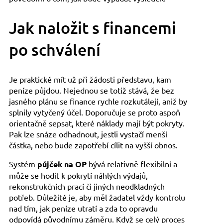
Jak naložit s financemi
po schválení
Je praktické mít už při žádosti představu, kam
peníze půjdou. Nejednou se totiž stává, že bez
jasného plánu se finance rychle rozkutálejí, aniž by
splnily vytyčený účel. Doporučuje se proto aspoň
orientačně sepsat, které náklady mají být pokryty.
Pak lze snáze odhadnout, jestli vystačí menší
částka, nebo bude zapotřebí cílit na vyšší obnos.
Systém
půjček na OP
bývá relativně flexibilní a
může se hodit k pokrytí náhlých výdajů,
rekonstrukčních prací či jiných neodkladných
potřeb. Důležité je, aby měl žadatel vždy kontrolu
nad tím, jak peníze utratí a zda to opravdu
odpovídá původnímu záměru. Když se celý proces