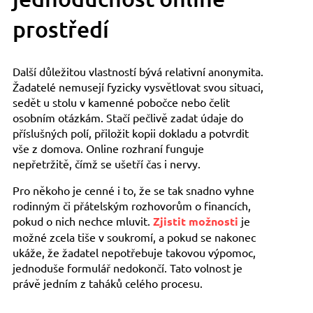
prostředí
Další důležitou vlastností bývá relativní anonymita.
Žadatelé nemusejí fyzicky vysvětlovat svou situaci,
sedět u stolu v kamenné pobočce nebo čelit
osobním otázkám. Stačí pečlivě zadat údaje do
příslušných polí, přiložit kopii dokladu a potvrdit
vše z domova. Online rozhraní funguje
nepřetržitě, čímž se ušetří čas i nervy.
Pro někoho je cenné i to, že se tak snadno vyhne
rodinným či přátelským rozhovorům o financích,
pokud o nich nechce mluvit.
Zjistit možnosti
je
možné zcela tiše v soukromí, a pokud se nakonec
ukáže, že žadatel nepotřebuje takovou výpomoc,
jednoduše formulář nedokončí. Tato volnost je
právě jedním z taháků celého procesu.