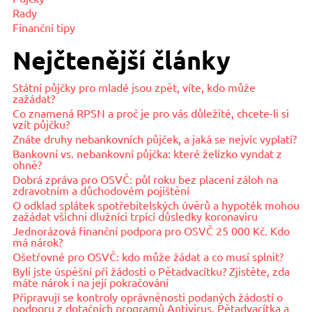
Rady
Finanční tipy
Nejčtenější články
Státní půjčky pro mladé jsou zpět, víte, kdo může
zažádat?
Co znamená RPSN a proč je pro vás důležité, chcete-li si
vzít půjčku?
Znáte druhy nebankovních půjček, a jaká se nejvíc vyplatí?
Bankovní vs. nebankovní půjčka: které želízko vyndat z
ohně?
Dobrá zpráva pro OSVČ: půl roku bez placení záloh na
zdravotním a důchodovém pojištění
O odklad splátek spotřebitelských úvěrů a hypoték mohou
zažádat všichni dlužníci trpící důsledky koronaviru
Jednorázová finanční podpora pro OSVČ 25 000 Kč. Kdo
má nárok?
Ošetřovné pro OSVČ: kdo může žádat a co musí splnit?
Byli jste úspěšní při žádosti o Pětadvacítku? Zjistěte, zda
máte nárok i na její pokračování
Připravují se kontroly oprávněnosti podaných žádostí o
podporu z dotačních programů Antivirus, Pětadvacítka a