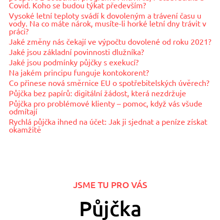
Covid. Koho se budou týkat především?
Vysoké letní teploty svádí k dovoleným a trávení času u
vody. Na co máte nárok, musíte-li horké letní dny trávit v
práci?
Jaké změny nás čekají ve výpočtu dovolené od roku 2021?
Jaké jsou základní povinnosti dlužníka?
Jaké jsou podmínky půjčky s exekucí?
Na jakém principu funguje kontokorent?
Co přinese nová směrnice EU o spotřebitelských úvěrech?
Půjčka bez papírů: digitální žádost, která nezdržuje
Půjčka pro problémové klienty – pomoc, když vás všude
odmítají
Rychlá půjčka ihned na účet: Jak ji sjednat a peníze získat
okamžitě
JSME TU PRO VÁS
Půjčka