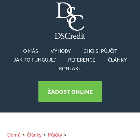
O NÁS
VÝHODY
CHCI SI PŮJČIT
JAK TO FUNGUJE?
REFERENCE
ČLÁNKY
KONTAKT
ŽÁDOST ONLINE
Domů
Články
Půjčky