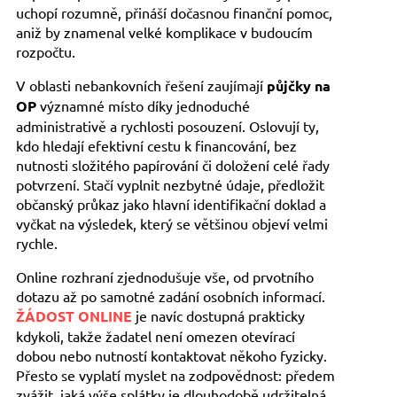
uchopí rozumně, přináší dočasnou finanční pomoc,
aniž by znamenal velké komplikace v budoucím
rozpočtu.
V oblasti nebankovních řešení zaujímají
půjčky na
OP
významné místo díky jednoduché
administrativě a rychlosti posouzení. Oslovují ty,
kdo hledají efektivní cestu k financování, bez
nutnosti složitého papírování či doložení celé řady
potvrzení. Stačí vyplnit nezbytné údaje, předložit
občanský průkaz jako hlavní identifikační doklad a
vyčkat na výsledek, který se většinou objeví velmi
rychle.
Online rozhraní zjednodušuje vše, od prvotního
dotazu až po samotné zadání osobních informací.
ŽÁDOST ONLINE
je navíc dostupná prakticky
kdykoli, takže žadatel není omezen otevírací
dobou nebo nutností kontaktovat někoho fyzicky.
Přesto se vyplatí myslet na zodpovědnost: předem
zvážit, jaká výše splátky je dlouhodobě udržitelná,