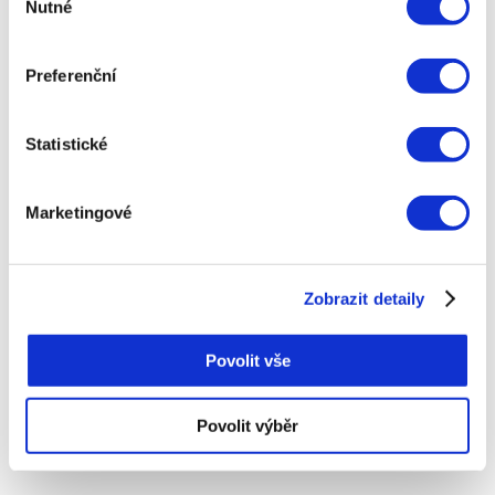
Nutné
Investice do akcií Investice do akcií mohou
souhlasu
přinést vysoké výnosy, ale také nesou vyšší
riziko. Zvažte investování do
Preferenční
diverzifikovaného portfolia akcií, které vám
pomůže minimalizovat riziko a
maximalizovat výnosy.
Statistické
Investice do nemovitostí Nemovitosti mohou
poskytovat stabilní příjmy z pronájmu a
Marketingové
dlouhodobé zhodnocení hodnoty. Zvažte
investování do nemovitostí, které mohou
nabídnout pravidelné příjmy a zhodnocení
kapitálu.
Zobrazit detaily
Podílové fondy Podílové fondy jsou
Povolit vše
spravovány profesionálními investory a
nabízejí diversifikované investiční možnosti.
Tyto fondy mohou být vhodnou volbou pro
Povolit výběr
investory, kteří hledají jednoduchý způsob,
jak investovat do různých typů aktiv.