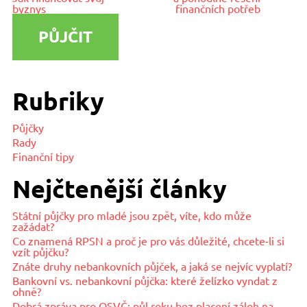
byznys
finančních potřeb
PŮJČIT
Rubriky
Půjčky
Rady
Finanční tipy
Nejčtenější články
Státní půjčky pro mladé jsou zpět, víte, kdo může
zažádat?
Co znamená RPSN a proč je pro vás důležité, chcete-li si
vzít půjčku?
Znáte druhy nebankovních půjček, a jaká se nejvíc vyplatí?
Bankovní vs. nebankovní půjčka: které želízko vyndat z
ohně?
Dobrá zpráva pro OSVČ: půl roku bez placení záloh na