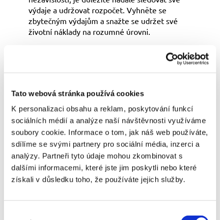
výdaje a udržovat rozpočet. Vyhněte se
zbytečným výdajům a snažte se udržet své
životní náklady na rozumné úrovni.
Reinvestujte své výnosy Reinvestování
výnosů z vašich investic vám může pomoci
zvýšit váš pasivní příjem a zlepšit vaši
finanční stabilitu. Tím, že znovu investujete
získané výnosy, zvyšujete svůj potenciál pro
Tato webová stránka používá cookies
budoucí zisky.
K personalizaci obsahu a reklam, poskytování funkcí
sociálních médií a analýze naší návštěvnosti využíváme
Plánujte na důchod Finanční nezávislost
soubory cookie. Informace o tom, jak náš web používáte,
často zahrnuje i plánování na důchod. Zvažte,
jaké budou vaše výdaje v důchodu, a podle
sdílíme se svými partnery pro sociální média, inzerci a
toho plánujte své úspory. Využívejte všechny
analýzy. Partneři tyto údaje mohou zkombinovat s
dostupné důchodové plány a programy, které
dalšími informacemi, které jste jim poskytli nebo které
vám mohou pomoci zvýšit vaše úspory na
získali v důsledku toho, že používáte jejich služby.
důchod.
Příklady investičních strategií
Výběr