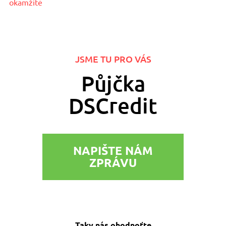
okamžitě
JSME TU PRO VÁS
Půjčka
DSCredit
NAPIŠTE NÁM
ZPRÁVU
Taky nás ohodnoťte