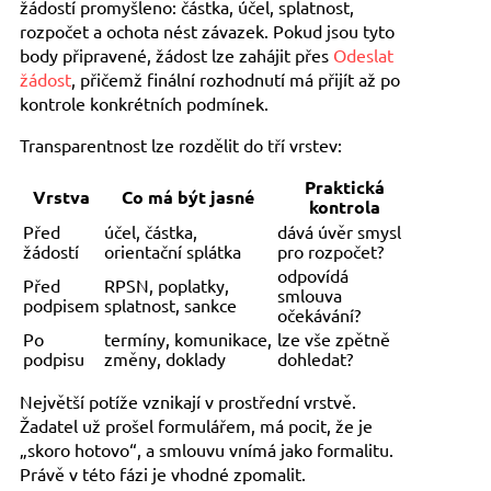
žádostí promyšleno: částka, účel, splatnost,
rozpočet a ochota nést závazek. Pokud jsou tyto
body připravené, žádost lze zahájit přes
Odeslat
žádost
, přičemž finální rozhodnutí má přijít až po
kontrole konkrétních podmínek.
Transparentnost lze rozdělit do tří vrstev:
Praktická
Vrstva
Co má být jasné
kontrola
Před
účel, částka,
dává úvěr smysl
žádostí
orientační splátka
pro rozpočet?
odpovídá
Před
RPSN, poplatky,
smlouva
podpisem
splatnost, sankce
očekávání?
Po
termíny, komunikace,
lze vše zpětně
podpisu
změny, doklady
dohledat?
Největší potíže vznikají v prostřední vrstvě.
Žadatel už prošel formulářem, má pocit, že je
„skoro hotovo“, a smlouvu vnímá jako formalitu.
Právě v této fázi je vhodné zpomalit.