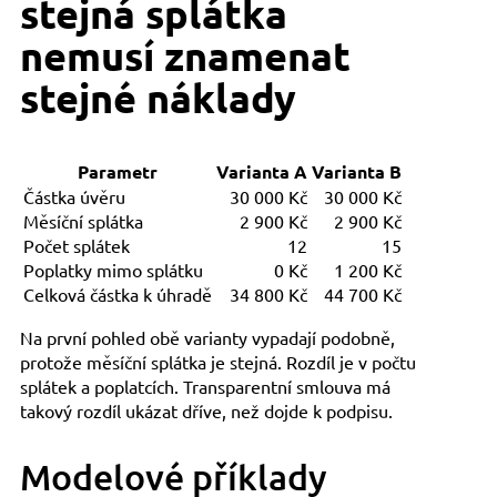
stejná splátka
nemusí znamenat
stejné náklady
Parametr
Varianta A
Varianta B
Částka úvěru
30 000 Kč
30 000 Kč
Měsíční splátka
2 900 Kč
2 900 Kč
Počet splátek
12
15
Poplatky mimo splátku
0 Kč
1 200 Kč
Celková částka k úhradě
34 800 Kč
44 700 Kč
Na první pohled obě varianty vypadají podobně,
protože měsíční splátka je stejná. Rozdíl je v počtu
splátek a poplatcích. Transparentní smlouva má
takový rozdíl ukázat dříve, než dojde k podpisu.
Modelové příklady