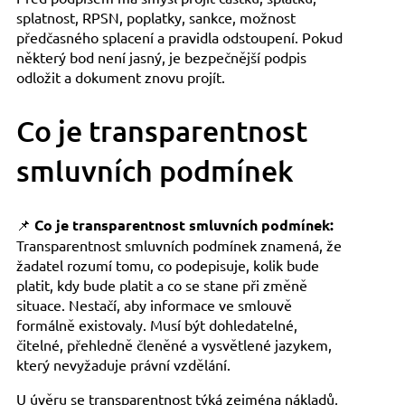
splatnost, RPSN, poplatky, sankce, možnost
předčasného splacení a pravidla odstoupení. Pokud
některý bod není jasný, je bezpečnější podpis
odložit a dokument znovu projít.
Co je transparentnost
smluvních podmínek
📌
Co je transparentnost smluvních podmínek:
Transparentnost smluvních podmínek znamená, že
žadatel rozumí tomu, co podepisuje, kolik bude
platit, kdy bude platit a co se stane při změně
situace. Nestačí, aby informace ve smlouvě
formálně existovaly. Musí být dohledatelné,
čitelné, přehledně členěné a vysvětlené jazykem,
který nevyžaduje právní vzdělání.
U úvěru se transparentnost týká zejména nákladů,