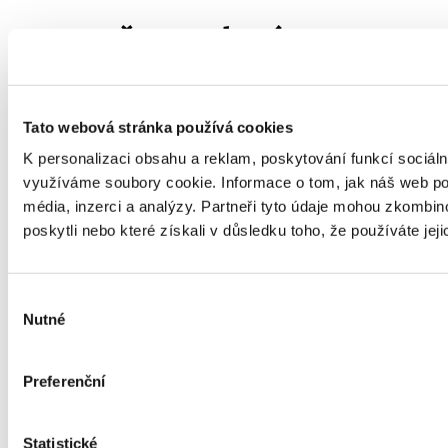
2. Proč se mluví o
konci malých
písmenek?
Tato webová stránka používá cookies
K personalizaci obsahu a reklam, poskytování funkcí sociáln
Jde o zjednodušené označení trendu, kdy důležité
využíváme soubory cookie. Informace o tom, jak náš web pou
informace nemají být formálně skryté v málo
média, inzerci a analýzy. Partneři tyto údaje mohou zkombino
čitelné dokumentaci. Klíčové podmínky mají být
poskytli nebo které získali v důsledku toho, že používáte jeji
viditelné, čitelné a vysvětlené před podpisem.
Výběr
3. Stačí přečíst jen
Nutné
souhlasu
první stránku
smlouvy?
Preferenční
Statistické