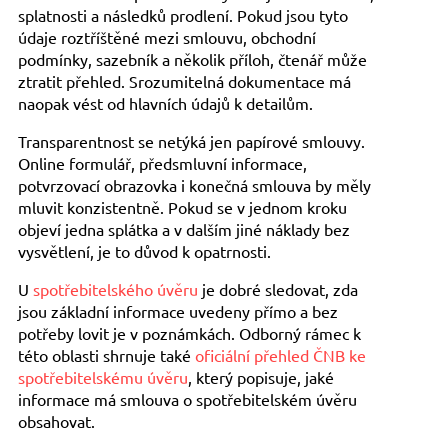
splatnosti a následků prodlení. Pokud jsou tyto
údaje roztříštěné mezi smlouvu, obchodní
podmínky, sazebník a několik příloh, čtenář může
ztratit přehled. Srozumitelná dokumentace má
naopak vést od hlavních údajů k detailům.
Transparentnost se netýká jen papírové smlouvy.
Online formulář, předsmluvní informace,
potvrzovací obrazovka i konečná smlouva by měly
mluvit konzistentně. Pokud se v jednom kroku
objeví jedna splátka a v dalším jiné náklady bez
vysvětlení, je to důvod k opatrnosti.
U
spotřebitelského úvěru
je dobré sledovat, zda
jsou základní informace uvedeny přímo a bez
potřeby lovit je v poznámkách. Odborný rámec k
této oblasti shrnuje také
oficiální přehled ČNB ke
spotřebitelskému úvěru
, který popisuje, jaké
informace má smlouva o spotřebitelském úvěru
obsahovat.