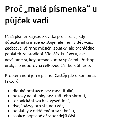
Proč „malá písmenka“ u
půjček vadí
Malá písmenka jsou zkratka pro situaci, kdy
důležitá informace existuje, ale není vidět včas.
Žadatel si všimne měsíční splátky, ale přehlédne
poplatek za prodlení. Vidí částku úvěru, ale
nevšimne si, kdy přesně začíná splácení. Pochopí
úrok, ale neporovná celkovou částku k úhradě.
Problém není jen v písmu. Častěji jde o kombinaci
faktorů:
dlouhé odstavce bez mezititulků,
odkazy na přílohy bez krátkého shrnutí,
technická slova bez vysvětlení,
dvojí názvy pro stejnou věc,
poplatky v odděleném sazebníku,
sankce popsané až v pozdější části,