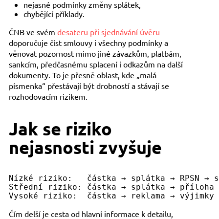
nejasné podmínky změny splátek,
chybějící příklady.
ČNB ve svém
desateru při sjednávání úvěru
doporučuje číst smlouvy i všechny podmínky a
věnovat pozornost mimo jiné závazkům, platbám,
sankcím, předčasnému splacení i odkazům na další
dokumenty. To je přesně oblast, kde „malá
písmenka“ přestávají být drobností a stávají se
rozhodovacím rizikem.
Jak se riziko
nejasnosti zvyšuje
Nízké riziko:   částka → splátka → RPSN → s
Střední riziko: částka → splátka → příloha 
Čím delší je cesta od hlavní informace k detailu,