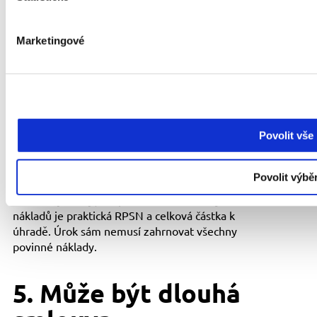
Nestačí. První stránka může obsahovat shrnutí, ale
důležitá pravidla bývají i v obchodních podmínkách,
sazebníku nebo přílohách. Smysl má projít všechny
Marketingové
dokumenty, na které smlouva odkazuje.
4. Co je při kontrole
smlouvy důležitější:
Povolit vše
úrok, nebo RPSN?
Povolit výbě
Důležité je obojí, ale pro srovnání celkových
nákladů je praktická RPSN a celková částka k
úhradě. Úrok sám nemusí zahrnovat všechny
povinné náklady.
5. Může být dlouhá