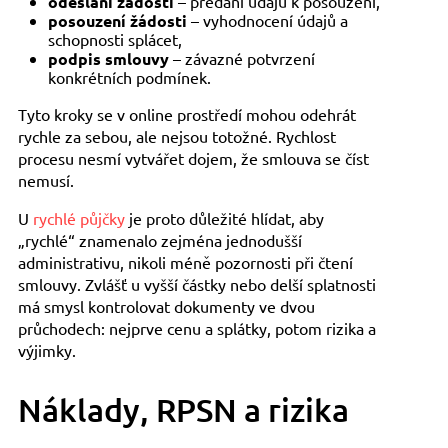
odeslání žádosti
– předání údajů k posouzení,
posouzení žádosti
– vyhodnocení údajů a
schopnosti splácet,
podpis smlouvy
– závazné potvrzení
konkrétních podmínek.
Tyto kroky se v online prostředí mohou odehrát
rychle za sebou, ale nejsou totožné. Rychlost
procesu nesmí vytvářet dojem, že smlouva se číst
nemusí.
U
rychlé půjčky
je proto důležité hlídat, aby
„rychlé“ znamenalo zejména jednodušší
administrativu, nikoli méně pozornosti při čtení
smlouvy. Zvlášť u vyšší částky nebo delší splatnosti
má smysl kontrolovat dokumenty ve dvou
průchodech: nejprve cenu a splátky, potom rizika a
výjimky.
Náklady, RPSN a rizika