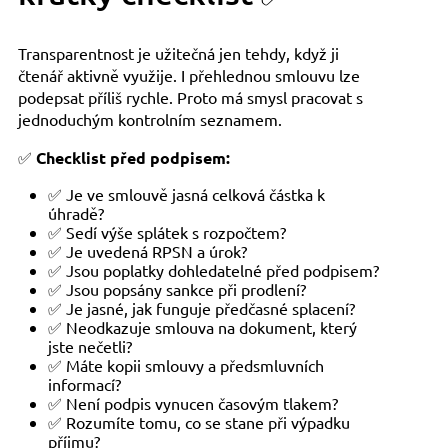
Transparentnost je užitečná jen tehdy, když ji
čtenář aktivně využije. I přehlednou smlouvu lze
podepsat příliš rychle. Proto má smysl pracovat s
jednoduchým kontrolním seznamem.
✅
Checklist před podpisem:
✅ Je ve smlouvě jasná celková částka k
úhradě?
✅ Sedí výše splátek s rozpočtem?
✅ Je uvedená RPSN a úrok?
✅ Jsou poplatky dohledatelné před podpisem?
✅ Jsou popsány sankce při prodlení?
✅ Je jasné, jak funguje předčasné splacení?
✅ Neodkazuje smlouva na dokument, který
jste nečetli?
✅ Máte kopii smlouvy a předsmluvních
informací?
✅ Není podpis vynucen časovým tlakem?
✅ Rozumíte tomu, co se stane při výpadku
příjmu?