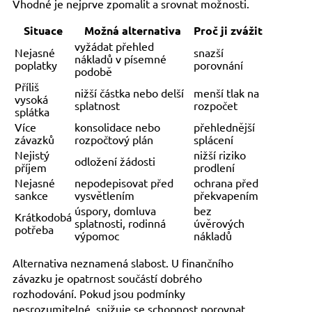
Vhodné je nejprve zpomalit a srovnat možnosti.
Situace
Možná alternativa
Proč ji zvážit
vyžádat přehled
Nejasné
snazší
nákladů v písemné
poplatky
porovnání
podobě
Příliš
nižší částka nebo delší
menší tlak na
vysoká
splatnost
rozpočet
splátka
Více
konsolidace nebo
přehlednější
závazků
rozpočtový plán
splácení
Nejistý
nižší riziko
odložení žádosti
příjem
prodlení
Nejasné
nepodepisovat před
ochrana před
sankce
vysvětlením
překvapením
úspory, domluva
bez
Krátkodobá
splatnosti, rodinná
úvěrových
potřeba
výpomoc
nákladů
Alternativa neznamená slabost. U finančního
závazku je opatrnost součástí dobrého
rozhodování. Pokud jsou podmínky
nesrozumitelné, snižuje se schopnost porovnat