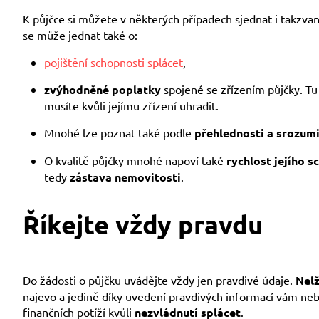
K půjčce si můžete v některých případech sjednat i takzva
se může jednat také o:
pojištění schopnosti splácet
,
zvýhodněné poplatky
spojené se zřízením půjčky. Tu 
musíte kvůli jejímu zřízení uhradit.
Mnohé lze poznat také podle
přehlednosti a srozum
O kvalitě půjčky mnohé napoví také
rychlost jejího s
tedy
zástava nemovitosti
.
Říkejte vždy pravdu
Do žádosti o půjčku uvádějte vždy jen pravdivé údaje.
Nelž
najevo a jedině díky uvedení pravdivých informací vám nebu
finančních potíží kvůli
nezvládnutí splácet
.