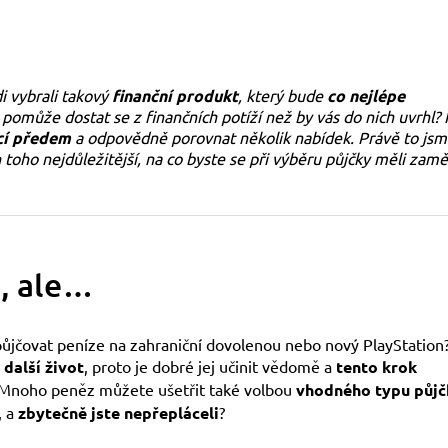
di vybrali takový
finanční produkt
, který bude
co nejlépe
pomůže dostat se z finančních potíží než by vás do nich uvrhl?
cí předem
a odpovědně porovnat několik nabídek. Právě to js
toho nejdůležitější, na co byste se při výběru půjčky měli zaměř
, ale…
půjčovat peníze na zahraniční dovolenou nebo nový PlayStation
další život
, proto je dobré jej učinit vědomě a
tento krok
e. Mnoho peněz můžete ušetřit také volbou
vhodného typu půjč
, a
zbytečně jste nepřepláceli
?