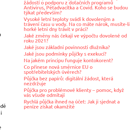
žádostí o podporu z dotačních programů
Antivirus, Pětadvacítka a Covid. Koho se budou
týkat především?
Vysoké letní teploty svádí k dovoleným a
trávení času u vody. Na co máte nárok, musíte-li
horké letní dny trávit v práci?
u
Jaké změny nás čekají ve výpočtu dovolené od
roku 2021?
Jaké jsou základní povinnosti dlužníka?
Jaké jsou podmínky půjčky s exekucí?
Na jakém principu funguje kontokorent?
Co přinese nová směrnice EU o
spotřebitelských úvěrech?
Půjčka bez papírů: digitální žádost, která
nezdržuje
Půjčka pro problémové klienty – pomoc, když
vás všude odmítají
Rychlá půjčka ihned na účet: Jak ji sjednat a
adě
peníze získat okamžitě
i
e