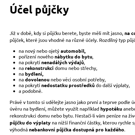
Účel půjčky
Již v době, kdy si půjčku berete, byste měli mít jasno,
na c
půjček, které jsou vhodné na různé účely. Rozdílný typ půjčky
na nový nebo ojetý
automobil,
pořízení nového
nábytku do bytu
,
na pokrytí
nenadálých výdajů
,
na
rekonstrukci
domu nebo střechy,
na
bydlení,
na
dovolenou
nebo věci osobní potřeby,
na pokrytí
nedostatku prostředků
do další výplaty,
a podobně.
Právě v tomto si udělejte jasno jako první a teprve podle 
úvěru na bydlení, můžete využít například
hypotéku
aneb
rekonstrukci domu nebo bytu. Nestačí-li vám peníze na živ
půjčku do výplaty
na nižší finanční částky, kterou rychle
výhodná
nebankovní půjčka dostupná pro každého
.