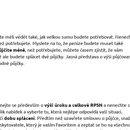
 byste měli vědět také, jak velkou sumu budete potřebovat. Nenec
než potřebujete. Myslete na to, že peníze budete muset také
ůjčíte méně
, než potřebujete, můžete časem zjistit, že vám
už ale budete splácet dvě půjčky. Jasná představa o výši půjčova
odné půjčky.
ajímejte se především o
výši úroku
a celkové RPSN
a nenechte 
k nabídek a vyberte tu, která nejlépe odpovídá vaší situaci.
či
dobu splácení
. Předtím než uzavřete smlouvu o půjčce, sna
skytovatele, který je vaším favoritem a zeptat se ho na všechno