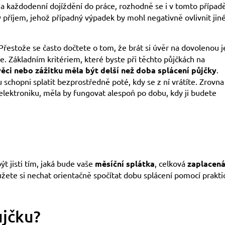
na každodenní dojíždění do práce, rozhodně se i v tomto případ
žitý příjem, jehož případný výpadek by mohl negativně ovlivnit jin
 Přestože se často dočtete o tom, že brát si úvěr na dovolenou j
čte. Základním kritériem, které byste při těchto půjčkách na
věci nebo zážitku měla být delší než doba splácení půjčky
.
u schopni splatit bezprostředně poté, kdy se z ní vrátíte. Zrovna
a elektroniku, měla by fungovat alespoň po dobu, kdy ji budete
t jisti tím, jaká bude vaše
měsíční splátka
, celková
zaplacen
můžete si nechat orientačně spočítat dobu splácení pomocí prakti
ůjčku?