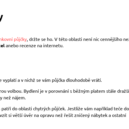
y
nkovní půjčky
, držte se ho. V této oblasti není nic cennějšího ne
el
anebo recenze na internetu.
 vyplatí a v nichž se vám půjčka dlouhodobě vrátí.
ou volbou. Bydlení je v porovnání s běžným platem stále dražší
ky než nájem.
a patří do oblasti chytrých půjček. Jestliže vám například teče do
ít si větší úvěr na opravu než řešit zničený nábytek a ostatní