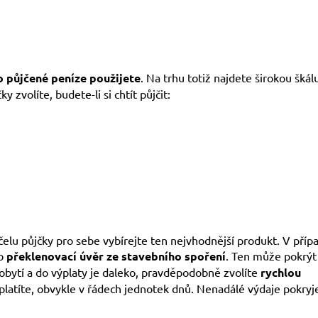
o půjčené peníze použijete
. Na trhu totiž najdete širokou škál
 zvolíte, budete-li si chtít půjčit:
účelu půjčky pro sebe vybírejte ten nejvhodnější produkt. V příp
o
překlenovací úvěr ze stavebního spoření
. Ten může pokrýt 
obytí a do výplaty je daleko, pravděpodobně zvolíte
rychlou
 splatíte, obvykle v řádech jednotek dnů. Nenadálé výdaje pokryj