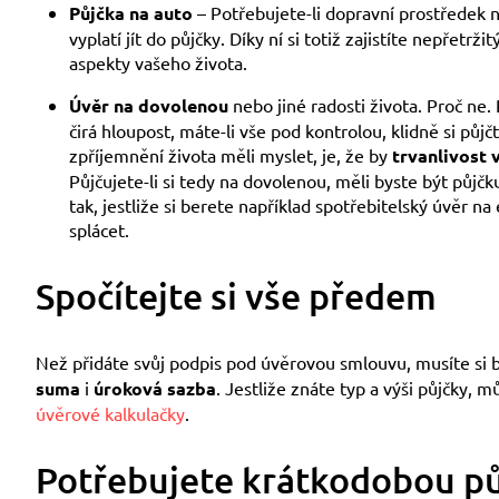
Půjčka na auto
– Potřebujete-li dopravní prostředek 
vyplatí jít do půjčky. Díky ní si totiž zajistíte nepřetr
aspekty vašeho života.
Úvěr na dovolenou
nebo jiné radosti života. Proč ne.
čirá hloupost, máte-li vše pod kontrolou, klidně si půj
zpříjemnění života měli myslet, je, že by
trvanlivost 
Půjčujete-li si tedy na dovolenou, měli byste být půjčk
tak, jestliže si berete například spotřebitelský úvěr n
splácet.
Spočítejte si vše předem
Než přidáte svůj podpis pod úvěrovou smlouvu, musíte si bý
suma
i
úroková sazba
. Jestliže znáte typ a výši půjčky, 
úvěrové kalkulačky
.
Potřebujete krátkodobou p