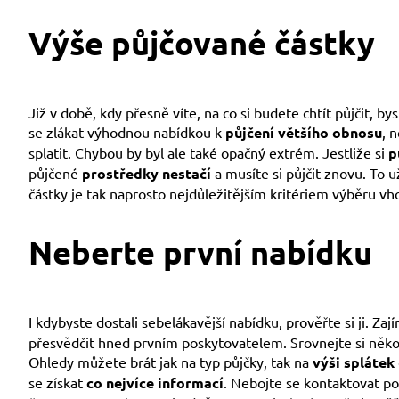
Výše půjčované částky
Již v době, kdy přesně víte, na co si budete chtít půjčit,
se zlákat výhodnou nabídkou k
půjčení většího obnosu
, 
splatit. Chybou by byl ale také opačný extrém. Jestliže si
p
půjčené
prostředky nestačí
a musíte si půjčit znovu. To 
částky je tak naprosto nejdůležitějším kritériem výběru vh
Neberte první nabídku
I kdybyste dostali sebelákavější nabídku, prověřte si ji. Z
přesvědčit hned prvním poskytovatelem. Srovnejte si několi
Ohledy můžete brát jak na typ půjčky, tak na
výši splátek
se získat
co nejvíce informací
. Nebojte se kontaktovat po