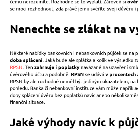
čemu nerozumíte. Rozhodně se to vyplatí. Zároveň si
ověř
se moci rozhodnout, zda právě jemu svěříte svoji důvěru i
Nenechte se zlákat na 
Některé nabídky bankovních i nebankovních půjček se na
doba splácení
. Jaká bude ale splátka a kolik ve výsledku
RPSN
. Ten
zahrnuje i poplatky
navázané na uzavření smlo
úvěrového účtu a podobně.
RPSN
se udává
v procentech
RPSN by ale rozhodně neměl být jediným ukazatelem, na kt
pohledu. Banka či nebankovní instituce vám může napříkl
doby splácení úvěru bez poplatků navíc anebo několikaměs
finanční situace.
Jaké výhody navíc k půj