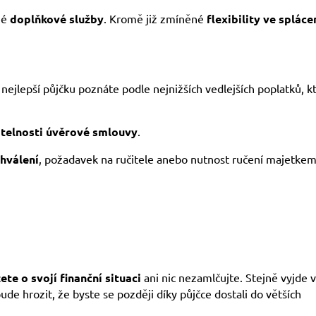
né
doplňkové služby
. Kromě již zmíněné
flexibility ve spláce
nejlepší půjčku poznáte podle nejnižších vedlejších poplatků, k
itelnosti úvěrové smlouvy
.
chválení
, požadavek na ručitele anebo nutnost ručení majetkem
ete o svojí finanční situaci
ani nic nezamlčujte. Stejně vyjde 
de hrozit, že byste se později díky půjčce dostali do větších