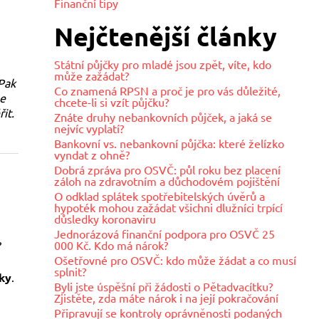
Finanční tipy
Nejčtenější články
Státní půjčky pro mladé jsou zpět, víte, kdo
může zažádat?
 Pak
Co znamená RPSN a proč je pro vás důležité,
me
chcete-li si vzít půjčku?
it.
Znáte druhy nebankovních půjček, a jaká se
nejvíc vyplatí?
Bankovní vs. nebankovní půjčka: které želízko
vyndat z ohně?
Dobrá zpráva pro OSVČ: půl roku bez placení
záloh na zdravotním a důchodovém pojištění
O odklad splátek spotřebitelských úvěrů a
hypoték mohou zažádat všichni dlužníci trpící
důsledky koronaviru
Jednorázová finanční podpora pro OSVČ 25
000 Kč. Kdo má nárok?
?
Ošetřovné pro OSVČ: kdo může žádat a co musí
splnit?
ky
.
Byli jste úspěšní při žádosti o Pětadvacítku?
Zjistěte, zda máte nárok i na její pokračování
Připravují se kontroly oprávněnosti podaných