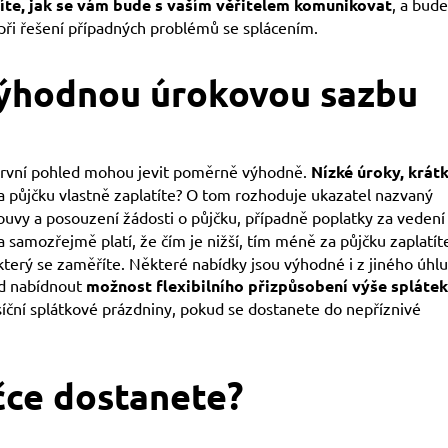
íte, jak se vám bude s vaším věřitelem komunikovat
, a bud
 při řešení případných problémů se splácením.
výhodnou úrokovou sazbu
 první pohled mohou jevit poměrně výhodně.
Nízké úroky, krát
 za půjčku vlastně zaplatíte? O tom rozhoduje ukazatel nazvaný
uvy a posouzení žádosti o půjčku, případně poplatky za vedení
a samozřejmě platí, že čím je nižší, tím méně za půjčku zaplatít
erý se zaměříte. Některé nabídky jsou výhodné i z jiného úhlu
ad nabídnout
možnost flexibilního přizpůsobení výše splátek
íční splátkové prázdniny, pokud se dostanete do nepříznivé
čce dostanete?