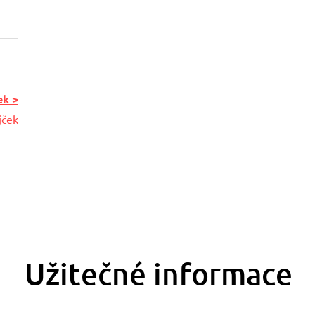
ek >
jček
Užitečné informace