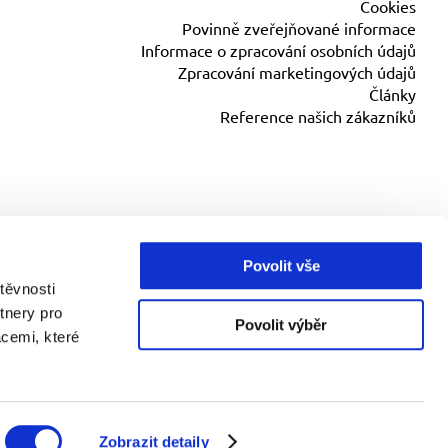
Cookies
Povinně zveřejňované informace
Informace o zpracování osobních údajů
Zpracování marketingových údajů
Články
Reference našich zákazníků
Povolit vše
těvnosti
tnery pro
Povolit výběr
acemi, které
ice
85 odst. 1 zákona č. 257/2016 Sb., o spotřebitelském
VRÁTIT SE NAHORU
Zobrazit detaily