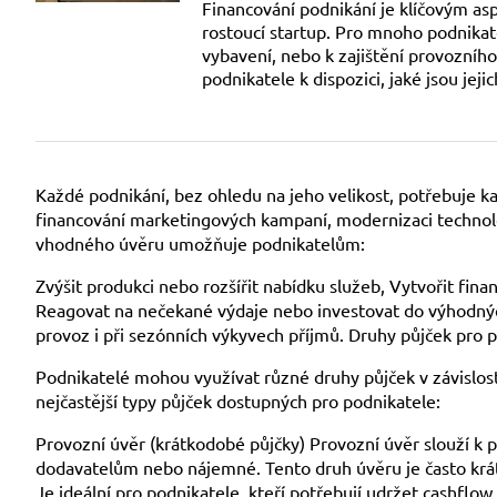
Financování podnikání je klíčovým as
rostoucí startup. Pro mnoho podnikat
vybavení, nebo k zajištění provozního 
podnikatele k dispozici, jaké jsou jeji
Každé podnikání, bez ohledu na jeho velikost, potřebuje ka
financování marketingových kampaní, modernizaci technol
vhodného úvěru umožňuje podnikatelům:
Zvýšit produkci nebo rozšířit nabídku služeb, Vytvořit fin
Reagovat na nečekané výdaje nebo investovat do výhodných 
provoz i při sezónních výkyvech příjmů. Druhy půjček pro 
Podnikatelé mohou využívat různé druhy půjček v závislosti
nejčastější typy půjček dostupných pro podnikatele:
Provozní úvěr (krátkodobé půjčky) Provozní úvěr slouží k 
dodavatelům nebo nájemné. Tento druh úvěru je často krát
Je ideální pro podnikatele, kteří potřebují udržet cashflo