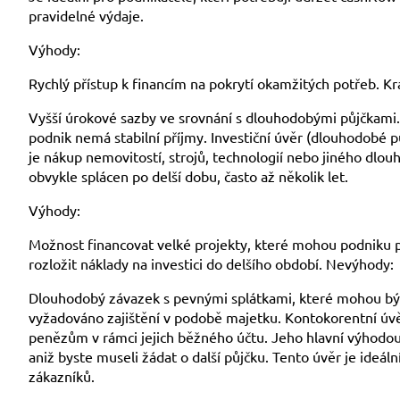
pravidelné výdaje.
Výhody:
Rychlý přístup k financím na pokrytí okamžitých potřeb. Kr
Vyšší úrokové sazby ve srovnání s dlouhodobými půjčkami
podnik nemá stabilní příjmy. Investiční úvěr (dlouhodobé půj
je nákup nemovitostí, strojů, technologií nebo jiného dlo
obvykle splácen po delší dobu, často až několik let.
Výhody:
Možnost financovat velké projekty, které mohou podniku p
rozložit náklady na investici do delšího období. Nevýhody:
Dlouhodobý závazek s pevnými splátkami, které mohou být p
vyžadováno zajištění v podobě majetku. Kontokorentní úvě
penězům v rámci jejich běžného účtu. Jeho hlavní výhodou
aniž byste museli žádat o další půjčku. Tento úvěr je ideáln
zákazníků.