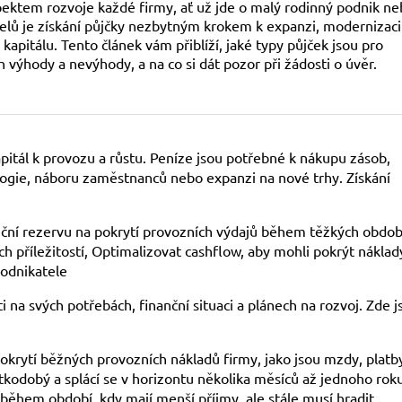
pektem rozvoje každé firmy, ať už jde o malý rodinný podnik n
elů je získání půjčky nezbytným krokem k expanzi, modernizaci
kapitálu. Tento článek vám přiblíží, jaké typy půjček jsou pro
ch výhody a nevýhody, a na co si dát pozor při žádosti o úvěr.
pitál k provozu a růstu. Peníze jsou potřebné k nákupu zásob,
ogie, náboru zaměstnanců nebo expanzi na nové trhy. Získání
anční rezervu na pokrytí provozních výdajů během těžkých obdob
příležitostí, Optimalizovat cashflow, aby mohli pokrýt náklad
podnikatele
 na svých potřebách, finanční situaci a plánech na rozvoj. Zde j
pokrytí běžných provozních nákladů firmy, jako jsou mzdy, platb
kodobý a splácí se v horizontu několika měsíců až jednoho roku
w během období, kdy mají menší příjmy, ale stále musí hradit