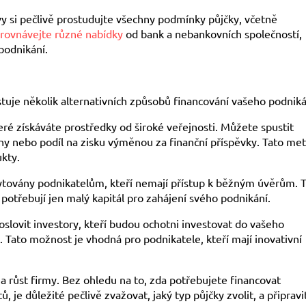
 si pečlivě prostudujte všechny podmínky půjčky, včetně
rovnávejte různé nabídky
od bank a nebankovních společností,
 podnikání.
uje několik alternativních způsobů financování vašeho podniká
é získáváte prostředky od široké veřejnosti. Můžete spustit
 nebo podíl na zisku výměnou za finanční příspěvky. Tato me
ukty.
ytovány podnikatelům, kteří nemají přístup k běžným úvěrům. 
í potřebují jen malý kapitál pro zahájení svého podnikání.
oslovit investory, kteří budou ochotni investovat do vašeho
. Tato možnost je vhodná pro podnikatele, kteří mají inovativní
a růst firmy. Bez ohledu na to, zda potřebujete financovat
je důležité pečlivě zvažovat, jaký typ půjčky zvolit, a připravit