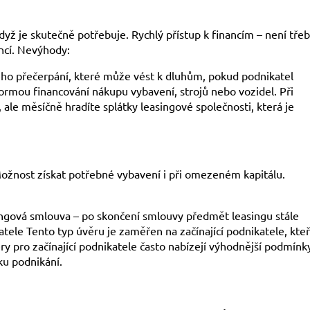
dyž je skutečně potřebuje. Rychlý přístup k financím – není tře
ncí. Nevýhody:
ého přečerpání, které může vést k dluhům, pokud podnikatel
formou financování nákupu vybavení, strojů nebo vozidel. Při
 ale měsíčně hradíte splátky leasingové společnosti, která je
ožnost získat potřebné vybavení i při omezeném kapitálu.
ingová smlouva – po skončení smlouvy předmět leasingu stále
atele Tento typ úvěru je zaměřen na začínající podnikatele, kteř
ry pro začínající podnikatele často nabízejí výhodnější podmínk
ku podnikání.