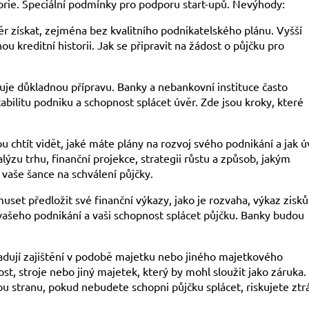
orie. Speciální podmínky pro podporu start-upů. Nevýhody:
ěr získat, zejména bez kvalitního podnikatelského plánu. Vyšší
u kreditní historii. Jak se připravit na žádost o půjčku pro
uje důkladnou přípravu. Banky a nebankovní instituce často
tabilitu podniku a schopnost splácet úvěr. Zde jsou kroky, které
u chtít vidět, jaké máte plány na rozvoj svého podnikání a jak ú
lýzu trhu, finanční projekce, strategii růstu a způsob, jakým
e vaše šance na schválení půjčky.
uset předložit své finanční výkazy, jako je rozvaha, výkaz zisků
 vašeho podnikání a vaši schopnost splácet půjčku. Banky budou
žadují zajištění v podobě majetku nebo jiného majetkového
st, stroje nebo jiný majetek, který by mohl sloužit jako záruka.
u stranu, pokud nebudete schopni půjčku splácet, riskujete ztr