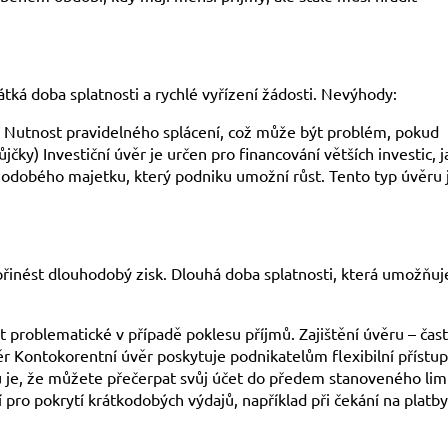
átká doba splatnosti a rychlé vyřízení žádosti. Nevýhody:
. Nutnost pravidelného splácení, což může být problém, pokud
čky) Investiční úvěr je určen pro financování větších investic, 
uhodobého majetku, který podniku umožní růst. Tento typ úvěru 
řinést dlouhodobý zisk. Dlouhá doba splatnosti, která umožňuj
roblematické v případě poklesu příjmů. Zajištění úvěru – čast
r Kontokorentní úvěr poskytuje podnikatelům flexibilní přístup
 je, že můžete přečerpat svůj účet do předem stanoveného limi
í pro pokrytí krátkodobých výdajů, například při čekání na platb