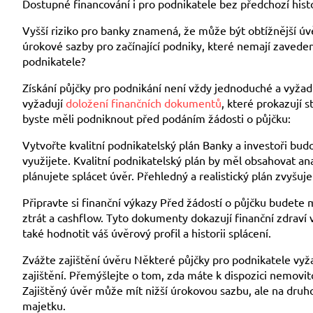
Dostupné financování i pro podnikatele bez předchozí hist
Vyšší riziko pro banky znamená, že může být obtížnější úv
úrokové sazby pro začínající podniky, které nemají zavedeno
podnikatele?
Získání půjčky pro podnikání není vždy jednoduché a vyžad
vyžadují
doložení finančních dokumentů
, které prokazují s
byste měli podniknout před podáním žádosti o půjčku:
Vytvořte kvalitní podnikatelský plán Banky a investoři budo
využijete. Kvalitní podnikatelský plán by měl obsahovat ana
plánujete splácet úvěr. Přehledný a realistický plán zvyšuj
Připravte si finanční výkazy Před žádostí o půjčku budete m
ztrát a cashflow. Tyto dokumenty dokazují finanční zdraví
také hodnotit váš úvěrový profil a historii splácení.
Zvážte zajištění úvěru Některé půjčky pro podnikatele vy
zajištění. Přemýšlejte o tom, zda máte k dispozici nemovito
Zajištěný úvěr může mít nižší úrokovou sazbu, ale na druho
majetku.