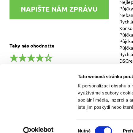
Nejlep
NAPIŠTE NÁM ZPRÁVU
Půjčky
Nebank
Rychlá
Konsol
Půjčka
Půjčka
Taky nás ohodnoťte
Půjčka
Rychlá
DSCre
4.6/5 a ohodnotilo nás 385 zákazníků
Tato webová stránka použ
K personalizaci obsahu a 
využíváme soubory cookie.
sociální média, inzerci a 
jste jim poskytli nebo kter
© Copyright 2011-2026 DSCredit s.r.o., IČ: 058 38 223, Te
DSCredit s.r.o. je samostatným zprostředkovatelem spotřeb
úvěru.
Výběr
Nutné
Pref