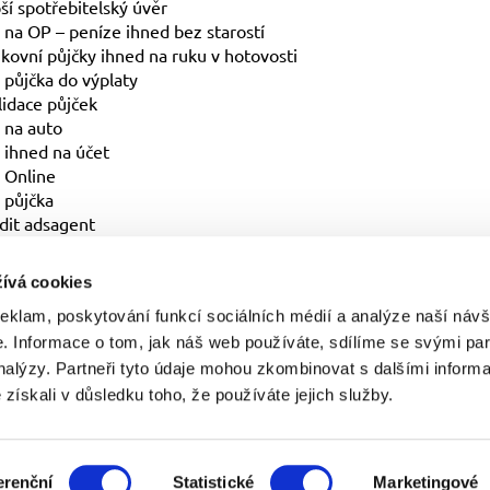
ší spotřebitelský úvěr
 na OP – peníze ihned bez starostí
ovní půjčky ihned na ruku v hotovosti
 půjčka do výplaty
idace půjček
 na auto
 ihned na účet
 Online
 půjčka
dit adsagent
ívá cookies
reklam, poskytování funkcí sociálních médií a analýze naší návš
 Informace o tom, jak náš web používáte, sdílíme se svými par
analýzy. Partneři tyto údaje mohou zkombinovat s dalšími inform
é získali v důsledku toho, že používáte jejich služby.
l: 777 853 070, se sídlem Čéčova 636/54, 37004, České Budějov
itelských úvěrů. DSCredit s.r.o. neposkytuje radu ve smyslu § 
erenční
Statistické
Marketingové