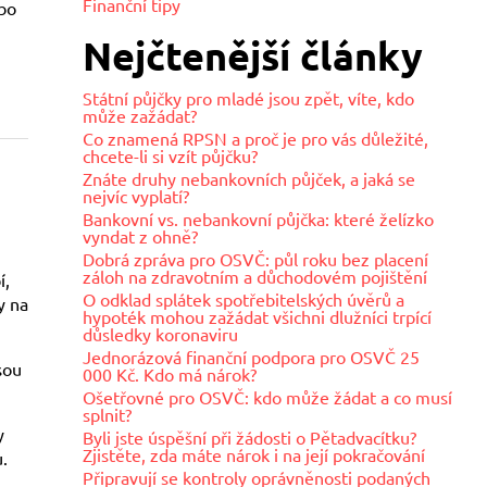
Finanční tipy
ebo
Nejčtenější články
Státní půjčky pro mladé jsou zpět, víte, kdo
může zažádat?
Co znamená RPSN a proč je pro vás důležité,
chcete-li si vzít půjčku?
Znáte druhy nebankovních půjček, a jaká se
nejvíc vyplatí?
Bankovní vs. nebankovní půjčka: které želízko
vyndat z ohně?
Dobrá zpráva pro OSVČ: půl roku bez placení
záloh na zdravotním a důchodovém pojištění
í,
O odklad splátek spotřebitelských úvěrů a
y na
hypoték mohou zažádat všichni dlužníci trpící
důsledky koronaviru
Jednorázová finanční podpora pro OSVČ 25
sou
000 Kč. Kdo má nárok?
Ošetřovné pro OSVČ: kdo může žádat a co musí
splnit?
y
Byli jste úspěšní při žádosti o Pětadvacítku?
Zjistěte, zda máte nárok i na její pokračování
.
Připravují se kontroly oprávněnosti podaných