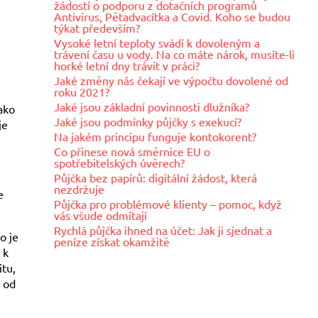
žádostí o podporu z dotačních programů
Antivirus, Pětadvacítka a Covid. Koho se budou
týkat především?
Vysoké letní teploty svádí k dovoleným a
trávení času u vody. Na co máte nárok, musíte-li
horké letní dny trávit v práci?
Jaké změny nás čekají ve výpočtu dovolené od
roku 2021?
Jaké jsou základní povinnosti dlužníka?
jako
Jaké jsou podmínky půjčky s exekucí?
je
Na jakém principu funguje kontokorent?
Co přinese nová směrnice EU o
spotřebitelských úvěrech?
Půjčka bez papírů: digitální žádost, která
nezdržuje
e
Půjčka pro problémové klienty – pomoc, když
vás všude odmítají
Rychlá půjčka ihned na účet: Jak ji sjednat a
o je
peníze získat okamžitě
 k
tu,
y od