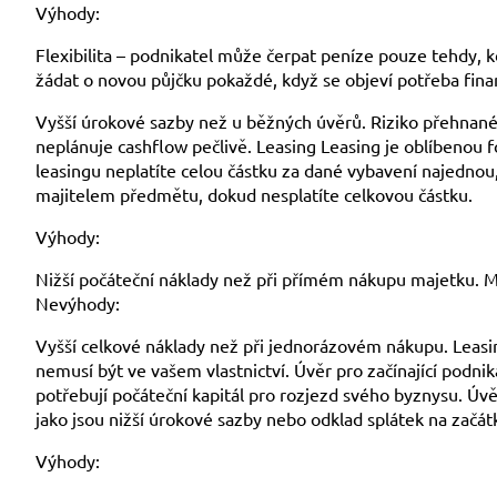
Výhody:
Flexibilita – podnikatel může čerpat peníze pouze tehdy, k
žádat o novou půjčku pokaždé, když se objeví potřeba fina
Vyšší úrokové sazby než u běžných úvěrů. Riziko přehnan
neplánuje cashflow pečlivě. Leasing Leasing je oblíbenou 
leasingu neplatíte celou částku za dané vybavení najednou,
majitelem předmětu, dokud nesplatíte celkovou částku.
Výhody:
Nižší počáteční náklady než při přímém nákupu majetku. M
Nevýhody:
Vyšší celkové náklady než při jednorázovém nákupu. Leas
nemusí být ve vašem vlastnictví. Úvěr pro začínající podnik
potřebují počáteční kapitál pro rozjezd svého byznysu. Úvě
jako jsou nižší úrokové sazby nebo odklad splátek na začát
Výhody: