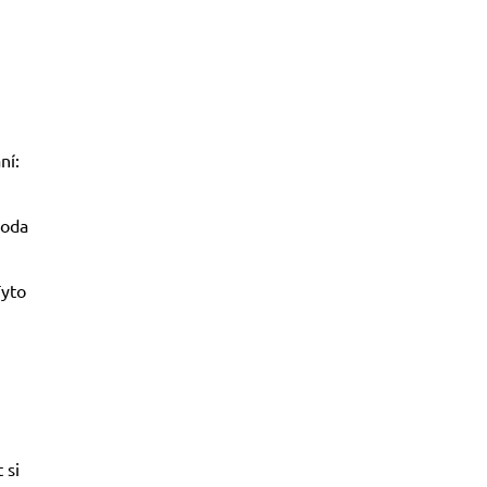
ní:
toda
Tyto
 si