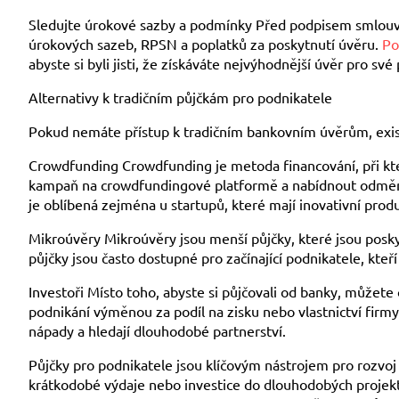
Sledujte úrokové sazby a podmínky Před podpisem smlouvy
úrokových sazeb, RPSN a poplatků za poskytnutí úvěru.
Po
abyste si byli jisti, že získáváte nejvýhodnější úvěr pro své
Alternativy k tradičním půjčkám pro podnikatele
Pokud nemáte přístup k tradičním bankovním úvěrům, exist
Crowdfunding Crowdfunding je metoda financování, při kter
kampaň na crowdfundingové platformě a nabídnout odměny
je oblíbená zejména u startupů, které mají inovativní prod
Mikroúvěry Mikroúvěry jsou menší půjčky, které jsou posk
půjčky jsou často dostupné pro začínající podnikatele, kteř
Investoři Místo toho, abyste si půjčovali od banky, můžete 
podnikání výměnou za podíl na zisku nebo vlastnictví firmy
nápady a hledají dlouhodobé partnerství.
Půjčky pro podnikatele jsou klíčovým nástrojem pro rozvoj 
krátkodobé výdaje nebo investice do dlouhodobých projektů, 