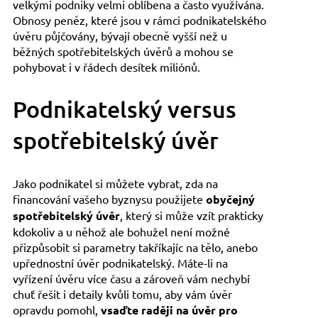
velkými podniky velmi oblíbena a často využívána.
Obnosy peněz, které jsou v rámci podnikatelského
úvěru půjčovány, bývají obecně vyšší než u
běžných spotřebitelských úvěrů a mohou se
pohybovat i v řádech desítek miliónů.
Podnikatelský versus
spotřebitelský úvěr
Jako podnikatel si můžete vybrat, zda na
financování vašeho byznysu použijete
obyčejný
spotřebitelský úvěr
, který si může vzít prakticky
kdokoliv a u něhož ale bohužel není možné
přizpůsobit si parametry takříkajíc na tělo, anebo
upřednostní úvěr podnikatelský. Máte-li na
vyřízení úvěru více času a zároveň vám nechybí
chuť řešit i detaily kvůli tomu, aby vám úvěr
opravdu pomohl,
vsaďte raději na úvěr pro