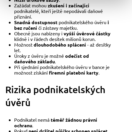
Zažádat mohou
zkušení i začínající
podnikatelé, kteří ještě nepodávali daňové
přiznání.
Snadná dostupnost
podnikatelského úvěru
i
bez ručení
či zástavy majetku.
Obecně jsou nabízeny i
vyšší úvěrové částky
klidně i v řádech desítek milionů korun.
Možnost
dlouhodobého splácení
- až desítky
let.
Úroky z úvěru je možné
odečíst od
daňového základu
.
Při sjednání podnikatelského úvěru v bance je
možnost získání
firemní platební karty
.
Rizika podnikatelských
úvěrů
Podnikatel nemá
téměř žádnou právní
ochranu
.
Pokud
není držitel půjčky schopen splácet
,