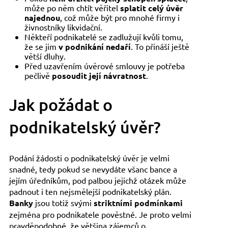
může po něm chtít věřitel
splatit celý úvěr
najednou
, což může být pro mnohé firmy i
živnostníky likvidační.
Někteří podnikatelé se zadlužují kvůli tomu,
že se jim
v podnikání nedaří
. To přináší ještě
větší dluhy.
Před uzavřením úvěrové smlouvy je potřeba
pečlivě
posoudit její návratnost
.
Jak požádat o
podnikatelský úvěr?
Podání žádosti o podnikatelský úvěr je velmi
snadné, tedy pokud se nevydáte všanc bance a
jejím úředníkům, pod palbou jejichž otázek může
padnout i ten nejsmělejší podnikatelský plán.
Banky
jsou totiž svými
striktními podmínkami
zejména pro podnikatele pověstné. Je proto velmi
pravděpodobné, že většina zájemců o