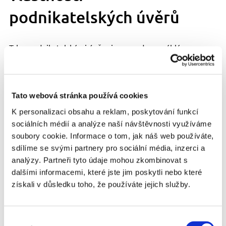
podnikatelských úvěrů
Trh s podnikatelskými úvěry je opravdu rozsáhlý.
Nabízet je mohou jak
bankovní tak nebankovní
subjekty
a žádné speciální podmínky nejsou
potřeba. Pro poskytovatele podnikatelských půjček
platí prakticky stejná pravidla jako pro ty, kteří
Tato webová stránka používá cookies
nabízejí běžné půjčky pro fyzické osoby.
K personalizaci obsahu a reklam, poskytování funkcí
sociálních médií a analýze naší návštěvnosti využíváme
Jaké znaky mají
soubory cookie. Informace o tom, jak náš web používáte,
sdílíme se svými partnery pro sociální média, inzerci a
podnikatelské
analýzy. Partneři tyto údaje mohou zkombinovat s
úvěry?
dalšími informacemi, které jste jim poskytli nebo které
získali v důsledku toho, že používáte jejich služby.
Sjednat si je může pouze firma, to znamená
právnická osoba anebo fyzická osoba
, která
Výběr