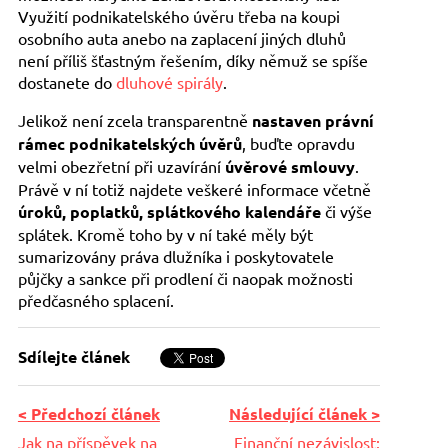
Využití podnikatelského úvěru třeba na koupi
osobního auta anebo na zaplacení jiných dluhů
není příliš šťastným řešením, díky němuž se spíše
dostanete do
dluhové spirály
.
Jelikož není zcela transparentně
nastaven právní
rámec podnikatelských úvěrů
, buďte opravdu
velmi obezřetní při uzavírání
úvěrové smlouvy
.
Právě v ní totiž najdete veškeré informace včetně
úroků, poplatků, splátkového kalendáře
či výše
splátek. Kromě toho by v ní také měly být
sumarizovány práva dlužníka i poskytovatele
půjčky a sankce při prodlení či naopak možnosti
předčasného splacení.
Sdílejte článek
< Předchozí článek
Následující článek >
Jak na příspěvek na
Finanční nezávislost: