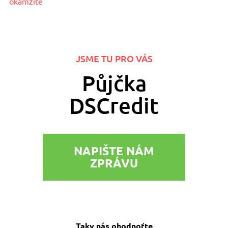
okamžitě
JSME TU PRO VÁS
Půjčka
DSCredit
NAPIŠTE NÁM
ZPRÁVU
Taky nás ohodnoťte