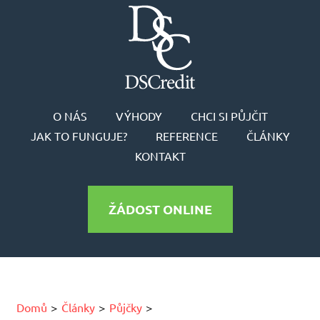
O NÁS
VÝHODY
CHCI SI PŮJČIT
JAK TO FUNGUJE?
REFERENCE
ČLÁNKY
KONTAKT
ŽÁDOST ONLINE
Domů
Články
Půjčky