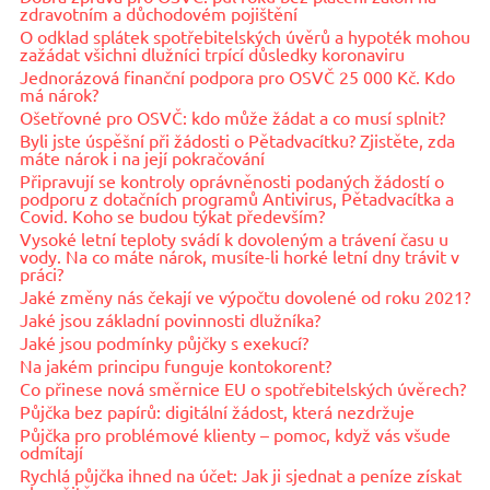
zdravotním a důchodovém pojištění
O odklad splátek spotřebitelských úvěrů a hypoték mohou
zažádat všichni dlužníci trpící důsledky koronaviru
Jednorázová finanční podpora pro OSVČ 25 000 Kč. Kdo
má nárok?
Ošetřovné pro OSVČ: kdo může žádat a co musí splnit?
Byli jste úspěšní při žádosti o Pětadvacítku? Zjistěte, zda
máte nárok i na její pokračování
Připravují se kontroly oprávněnosti podaných žádostí o
podporu z dotačních programů Antivirus, Pětadvacítka a
Covid. Koho se budou týkat především?
Vysoké letní teploty svádí k dovoleným a trávení času u
vody. Na co máte nárok, musíte-li horké letní dny trávit v
práci?
Jaké změny nás čekají ve výpočtu dovolené od roku 2021?
Jaké jsou základní povinnosti dlužníka?
Jaké jsou podmínky půjčky s exekucí?
Na jakém principu funguje kontokorent?
Co přinese nová směrnice EU o spotřebitelských úvěrech?
Půjčka bez papírů: digitální žádost, která nezdržuje
Půjčka pro problémové klienty – pomoc, když vás všude
odmítají
Rychlá půjčka ihned na účet: Jak ji sjednat a peníze získat