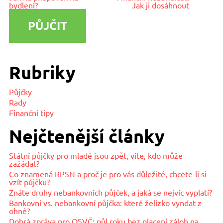
bydlení?
Jak ji dosáhnout
PŮJČIT
Rubriky
Půjčky
Rady
Finanční tipy
Nejčtenější články
Státní půjčky pro mladé jsou zpět, víte, kdo může
zažádat?
Co znamená RPSN a proč je pro vás důležité, chcete-li si
vzít půjčku?
Znáte druhy nebankovních půjček, a jaká se nejvíc vyplatí?
Bankovní vs. nebankovní půjčka: které želízko vyndat z
ohně?
Dobrá zpráva pro OSVČ: půl roku bez placení záloh na