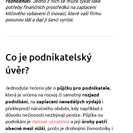
rozhodnutí
. Jedno z nich se může týkat také
potřeby finančních prostředků na zaplacení
klíčového vybavení či inovací, které vaši firmu
posunou dál a dají jí šanci vyrůst.
Co je podnikatelský
úvěr?
Jednoduše řečeno jde o
půjčku pro podnikatele
,
která je určena na rozvoj či samotný
rozjezd
podnikání
, na
zaplacení nenadálých výdajů
i
překlepnutí náročného období, kdy například z
důvodu nečinnosti nezbývají peníze. Půjčka na
podnikání je
daňově uznatelná
a její
úroky patří
obecně mezi nižší
, proto je drobnými živnostníky i