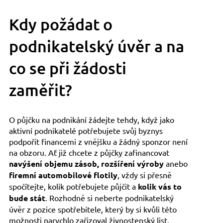
Kdy požádat o
podnikatelský úvěr a na
co se při žádosti
zaměřit?
O půjčku na podnikání žádejte tehdy, když jako
aktivní podnikatelé potřebujete svůj byznys
podpořit financemi z vnějšku a žádný sponzor není
na obzoru. Ať již chcete z půjčky zafinancovat
navýšení objemu zásob, rozšíření výroby
anebo
firemní automobilové flotily
, vždy si přesně
spočítejte, kolik potřebujete půjčit a
kolik vás to
bude stát
. Rozhodně si neberte podnikatelský
úvěr z pozice spotřebitele, který by si kvůli této
možnosti narychlo zařizoval živnostenský list.