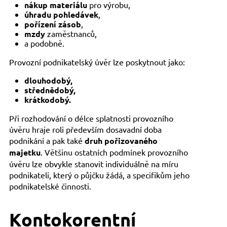
nákup materiálu
pro výrobu,
úhradu pohledávek
,
pořízení zásob
,
mzdy
zaměstnanců,
a podobně.
Provozní podnikatelský úvěr lze poskytnout jako:
dlouhodobý,
střednědobý,
krátkodobý.
Při rozhodování o délce splatnosti provozního
úvěru hraje roli především dosavadní doba
podnikání a pak také
druh pořizovaného
majetku
. Většinu ostatních podmínek provozního
úvěru lze obvykle stanovit individuálně na míru
podnikateli, který o půjčku žádá, a specifikům jeho
podnikatelské činnosti.
Kontokorentní