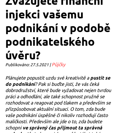
Zvažujete finanční
injekci vašemu
podnikání v podobě
podnikatelského
úvěru?
Půjčky
Publikováno: 27.5.2021 |
Plánujete popustit uzdu své kreativitě a
pustit se
do podnikání
? Pak si buďte jisti, že vás čeká
dobrodružství, které bude vyžadovat nejen tvrdou
práci a odhodlání, ale také schopnost pružně se
rozhodovat a reagovat pod tlakem a především se
přizpůsobovat aktuální situaci. O tom, zda bude
vaše podnikání úspěšné či nikoliv rozhodují často
maličkosti. Především ale jde o to, zda budete
schopni
ve správný čas přijmout ta správná